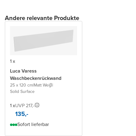
Andere relevante Produkte
1 x
Luca Varess
Waschbeckenrückwand
25 x 120 cm
|
Matt Weiβ
|
Solid Surface
1 x
UVP 217,-
135,-
Sofort lieferbar