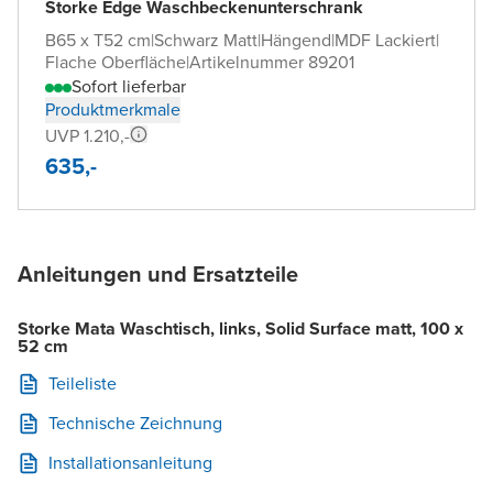
Storke Edge Waschbeckenunterschrank
B65 x T52 cm
|
Schwarz Matt
|
Hängend
|
MDF Lackiert
|
Flache Oberfläche
|
Artikelnummer 89201
Sofort lieferbar
Produktmerkmale
UVP 1.210,-
635,-
Anleitungen und Ersatzteile
Storke Mata Waschtisch, links, Solid Surface matt, 100 x
52 cm
Teileliste
Technische Zeichnung
Installationsanleitung