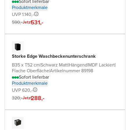
Sofort lieferbar
Produktmerkmale
UVP 1.140,-
531,-
590,-
Jetzt
Storke Edge Waschbeckenunterschrank
B35 x T52 cm
|
Schwarz Matt
|
Hängend
|
MDF Lackiert
|
Flache Oberfläche
|
Artikelnummer 89198
Sofort lieferbar
Produktmerkmale
UVP 620,-
288,-
320,-
Jetzt