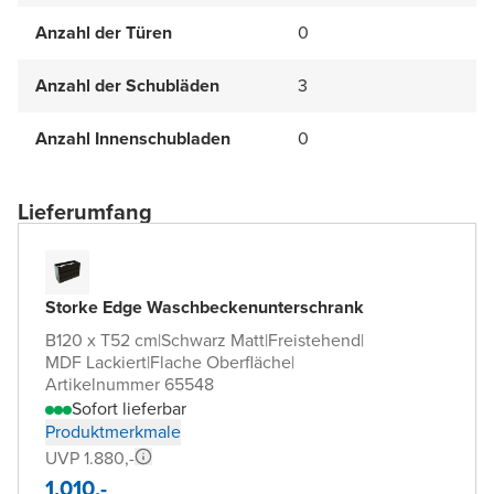
Anzahl der Türen
0
Anzahl der Schubläden
3
Anzahl Innenschubladen
0
Lieferumfang
Storke Edge Waschbeckenunterschrank
B120 x T52 cm
|
Schwarz Matt
|
Freistehend
|
MDF Lackiert
|
Flache Oberfläche
|
Artikelnummer 65548
Sofort lieferbar
Produktmerkmale
UVP 1.880,-
1.010,-