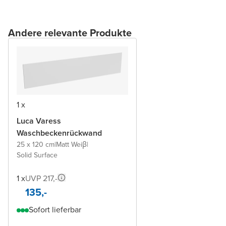
Andere relevante Produkte
1 x
Luca Varess
Waschbeckenrückwand
25 x 120 cm
|
Matt Weiβ
|
Solid Surface
1 x
UVP 217,-
135,-
Sofort lieferbar