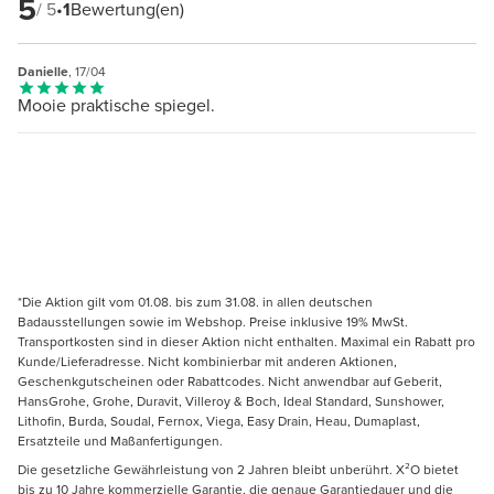
5
/ 5
•
1
Bewertung(en)
Danielle
, 17/04
Mooie praktische spiegel.
*Die Aktion gilt vom 01.08. bis zum 31.08. in allen deutschen
Badausstellungen sowie im Webshop. Preise inklusive 19% MwSt.
Transportkosten sind in dieser Aktion nicht enthalten. Maximal ein Rabatt pro
Kunde/Lieferadresse. Nicht kombinierbar mit anderen Aktionen,
Geschenkgutscheinen oder Rabattcodes. Nicht anwendbar auf Geberit,
HansGrohe, Grohe, Duravit, Villeroy & Boch, Ideal Standard, Sunshower,
Lithofin, Burda, Soudal, Fernox, Viega, Easy Drain, Heau, Dumaplast,
Ersatzteile und Maßanfertigungen.
Die gesetzliche Gewährleistung von 2 Jahren bleibt unberührt. X²O bietet
bis zu 10 Jahre kommerzielle Garantie, die genaue Garantiedauer und die