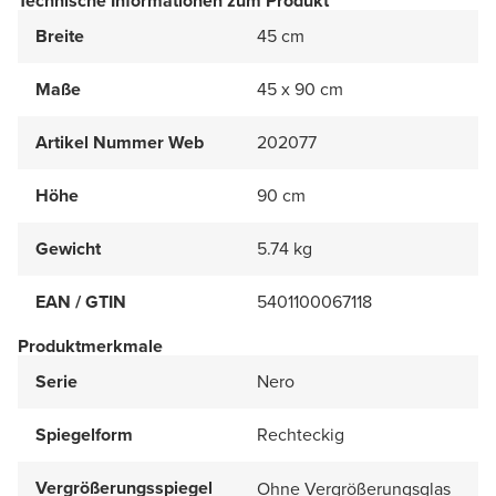
Technische Informationen zum Produkt
Breite
45 cm
Maße
45 x 90 cm
Artikel Nummer Web
202077
Höhe
90 cm
Gewicht
5.74 kg
EAN / GTIN
5401100067118
Produktmerkmale
Serie
Nero
Spiegelform
Rechteckig
Vergrößerungsspiegel
Ohne Vergrößerungsglas