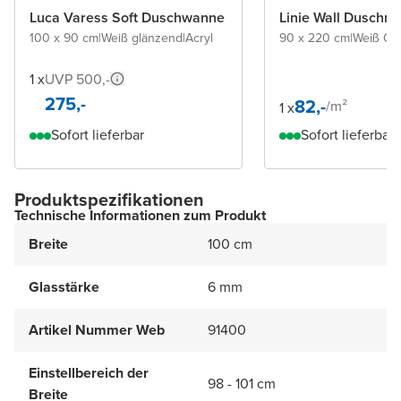
Luca Varess Soft Duschwanne
Linie Wall Duschr
100 x 90 cm
|
Weiß glänzend
|
Acryl
90 x 220 cm
|
Weiß Gl
1 x
UVP 500,-
275,-
82,-
/
m²
1 x
Sofort lieferbar
Sofort lieferbar
Produktspezifikationen
Technische Informationen zum Produkt
Breite
100 cm
Glasstärke
6 mm
Artikel Nummer Web
91400
Einstellbereich der
98 - 101 cm
Breite