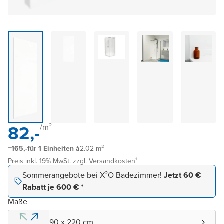
82,-
/
m²
=
165,-
für 1 Einheiten à
2.02
m²
Preis inkl. 19% MwSt. zzgl. Versandkosten¹
Sommerangebote bei X²O Badezimmer!
Jetzt 60 €
Rabatt je 600 € *
Maße
90 x 220 cm