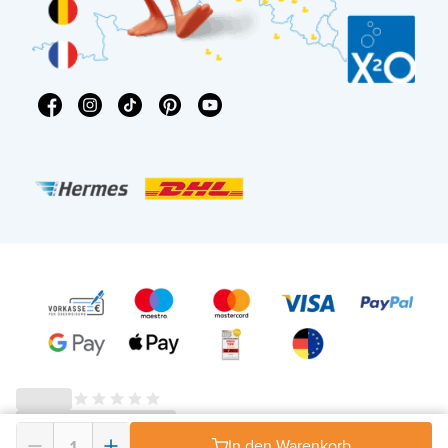
© 2026 - X²O Badezimmer – USt-IdNr: DE343506152 -
AGB Widerrufsrecht
-
In den Warenkorb