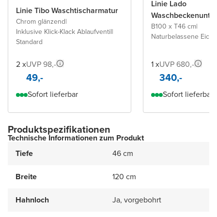
Linie Lado
Linie Tibo Waschtischarmatur
Waschbeckenunter
Chrom glänzend
|
B100 x T46 cm
|
Inklusive Klick-Klack Ablaufventil
|
Naturbelassene Eiche
Standard
2 x
UVP 98,-
1 x
UVP 680,-
49,-
340,-
Sofort lieferbar
Sofort lieferbar
Produktspezifikationen
Technische Informationen zum Produkt
Tiefe
46 cm
Breite
120 cm
Hahnloch
Ja, vorgebohrt