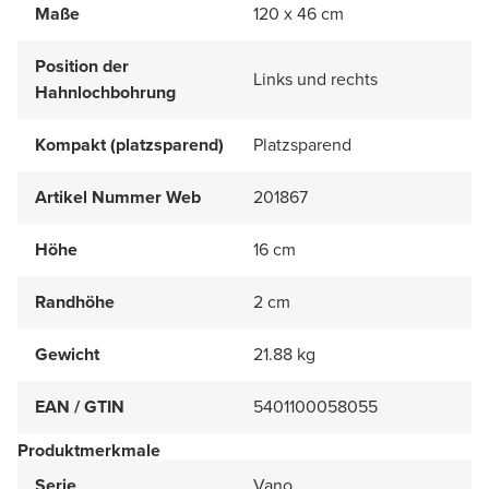
Maße
120 x 46 cm
Position der
Links und rechts
Hahnlochbohrung
Kompakt (platzsparend)
Platzsparend
Artikel Nummer Web
201867
Höhe
16 cm
Randhöhe
2 cm
Gewicht
21.88 kg
EAN / GTIN
5401100058055
Produktmerkmale
Serie
Vano