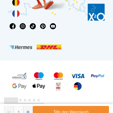
In den Warenkorb
© 2026 - X²O Badezimmer – USt-IdNr: DE343506152 -
AGB Widerrufsrecht
-