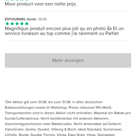
Mooi product voor een nette prijs.
ESTOURNEL liente
, 12/05
Magnifique produit encore plus joli qu en photo 👍 Et un
service livraison au top comme j'ai rarement vu Parfait
Mehr anzeigen
*Die Aktion gilt vom 01.08. bis zum 31.08. in allen deutschen
Badausstellungen sowie im Webshop. Preise inklusive 19% MwSt.
Transportkosten sind in dieser Aktion nicht enthalten. Maximal ein Rabatt pro
Kunde/Lieferadresse. Nicht kombinierbar mit anderen Aktionen,
Geschenkgutscheinen oder Rabattcodes. Nicht anwendbar auf Geberit,
HansGrohe, Grohe, Duravit, Villeroy & Boch, Ideal Standard, Sunshower,
Lithofin, Burda, Soudal, Fernox, Viega, Easy Drain, Heau, Dumaplast,