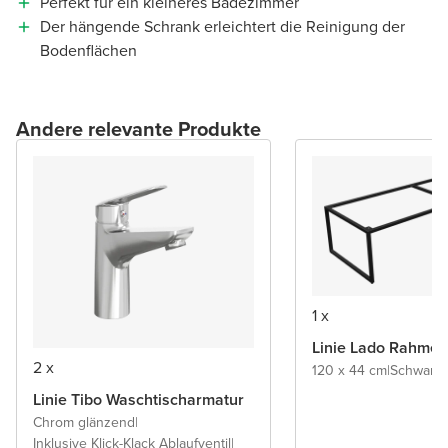
Perfekt für ein kleineres Badezimmer
Der hängende Schrank erleichtert die Reinigung der
Bodenflächen
Andere relevante Produkte
1 x
Linie Lado Rahmen
2 x
120 x 44 cm
|
Schwarz 
Linie Tibo Waschtischarmatur
Chrom glänzend
|
Inklusive Klick-Klack Ablaufventil
|