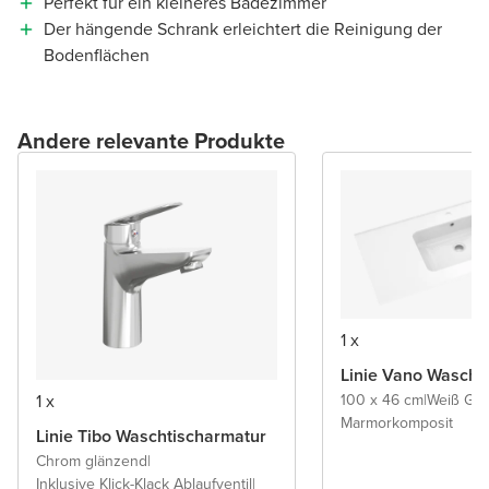
Perfekt für ein kleineres Badezimmer
Der hängende Schrank erleichtert die Reinigung der
Bodenflächen
Andere relevante Produkte
1 x
Linie Vano Wascht
1 x
100 x 46 cm
|
Weiß Gl
Marmorkomposit
Linie Tibo Waschtischarmatur
Chrom glänzend
|
Inklusive Klick-Klack Ablaufventil
|