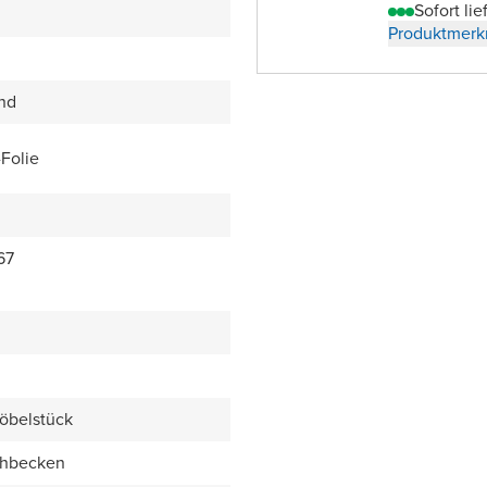
Sofort lie
Produktmerk
end
Folie
67
öbelstück
chbecken