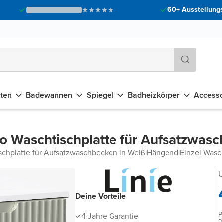
60+ Ausstellungs
tten
Badewannen
Spiegel
Badheizkörper
Accesso
do Waschtischplatte für Aufsatzwas
schplatte für Aufsatzwaschbecken in Weiß
|
Hängend
|
Einzel Wasc
U
Deine Vorteile
P
4 Jahre Garantie
D