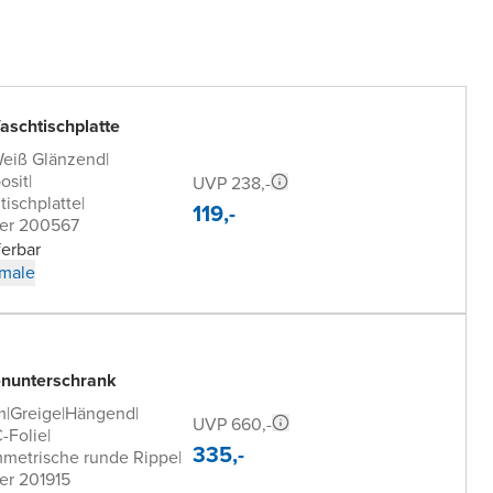
aschtischplatte
eiß Glänzend
|
osit
|
UVP 238,-
tischplatte
|
119,-
er 200567
ferbar
male
nunterschrank
m
|
Greige
|
Hängend
|
UVP 660,-
-Folie
|
335,-
mmetrische runde Rippe
|
er 201915