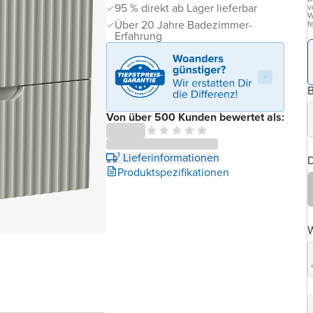
95 % direkt ab Lager lieferbar
v
W
Über 20 Jahre Badezimmer-
f
Erfahrung
B
Von über 500 Kunden bewertet als:
¹ Lieferinformationen
D
Produktspezifikationen
W