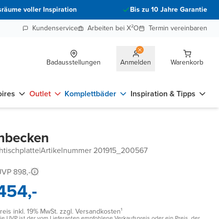
räume voller Inspiration
Bis zu 10 Jahre Garantie
Kundenservice
Arbeiten bei X²O
Termin vereinbaren
Badausstellungen
Anmelden
Warenkorb
ires
Outlet
Komplettbäder
Inspiration & Tipps
chbecken
htischplatte
|
Artikelnummer 201915_200567
VP 898,-
454,-
reis inkl. 19% MwSt. zzgl. Versandkosten¹
ie UVP ist der vom Lieferanten empfohlene Verkaufspreis oder ein Preis, der