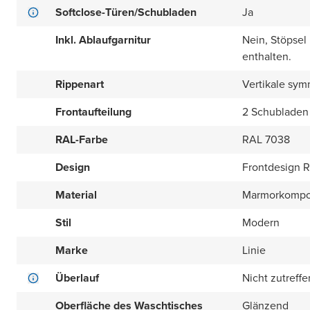
Softclose-Türen/Schubladen
Ja
Inkl. Ablaufgarnitur
Nein, Stöpsel
enthalten.
Rippenart
Vertikale sym
Frontaufteilung
2 Schubladen
RAL-Farbe
RAL 7038
Design
Frontdesign Ri
Material
Marmorkompo
Stil
Modern
Marke
Linie
Überlauf
Nicht zutreff
Oberfläche des Waschtisches
Glänzend