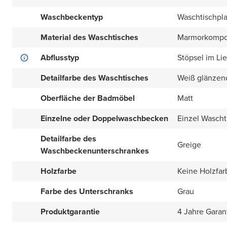
Waschbeckentyp
Waschtischpla
Material des Waschtisches
Marmorkompo
Abflusstyp
Stöpsel im Li
Detailfarbe des Waschtisches
Weiß glänzen
Oberfläche der Badmöbel
Matt
Einzelne oder Doppelwaschbecken
Einzel Wascht
Detailfarbe des
Greige
Waschbeckenunterschrankes
Holzfarbe
Keine Holzfar
Farbe des Unterschranks
Grau
Produktgarantie
4 Jahre Garan