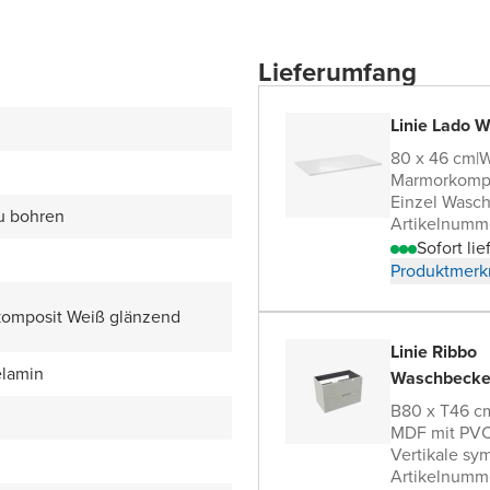
Lieferumfang
Linie Lado W
80 x 46 cm
|
W
Marmorkomp
Einzel Wasch
zu bohren
Artikelnumm
Sofort lie
Produktmerk
omposit Weiß glänzend
Linie Ribbo
lamin
Waschbecke
B80 x T46 c
MDF mit PVC
Vertikale sy
Artikelnumm