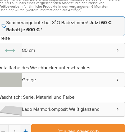
on X²O auf Basis einer vergleichenden Marktstudie der Preise von
ettbewerbern für ähnliche Produkte in den vergangenen 6 Monaten
estgelegt wurde (weitere Informationen auf Anfrage)
Sommerangebote bei X²O Badezimmer!
Jetzt 60 €
Rabatt je 600 € *
reite
80 cm
etailfarbe des Waschbeckenunterschrankes
Greige
aschtisch: Serie, Material und Farbe
Lado Marmorkomposit Weiß glänzend
In den Warenkorb