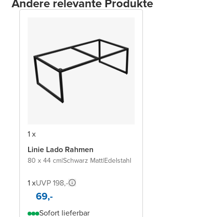
Andere relevante Produkte
1 x
Linie Lado Rahmen
80 x 44 cm
|
Schwarz Matt
|
Edelstahl
1 x
UVP 198,-
69,-
Sofort lieferbar