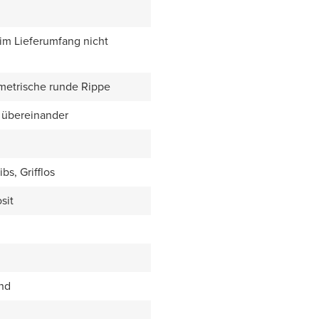
 im Lieferumfang nicht
metrische runde Rippe
 übereinander
bs, Grifflos
sit
end