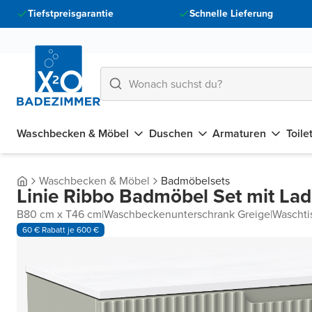
Tiefstpreisgarantie
Schnelle Lieferung
Waschbecken & Möbel
Duschen
Armaturen
Toile
Waschbecken & Möbel
Badmöbelsets
Linie Ribbo Badmöbel Set mit La
B80 cm x T46 cm
|
Waschbeckenunterschrank Greige
|
Waschti
60 € Rabatt je 600 €