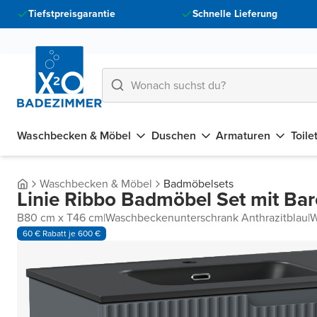
Tiefstpreisgarantie
Schnelle Lieferung
Waschbecken & Möbel
Duschen
Armaturen
Toile
Waschbecken & Möbel
Badmöbelsets
Linie Ribbo Badmöbel Set mit Ba
B80 cm x T46 cm
|
Waschbeckenunterschrank Anthrazitblau
|
W
60 € Rabatt je 600 €