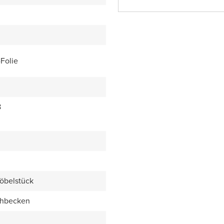
Folie
8
öbelstück
chbecken