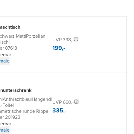
aschtisch
chwarz Matt
|
Porzellan
|
UVP 398,-
isch
|
199,-
er 87618
ferbar
male
nunterschrank
m
|
Anthrazitblau
|
Hängend
|
UVP 660,-
-Folie
|
335,-
mmetrische runde Rippe
|
er 201923
ferbar
male