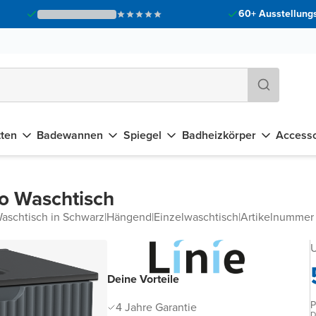
60+ Ausstellungs
tten
Badewannen
Spiegel
Badheizkörper
Accesso
ro Waschtisch
aschtisch in Schwarz
|
Hängend
|
Einzelwaschtisch
|
Artikelnummer
U
Deine Vorteile
P
4 Jahre Garantie
D