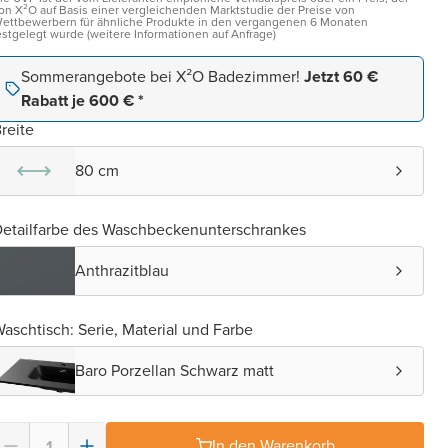
on X²O auf Basis einer vergleichenden Marktstudie der Preise von
ettbewerbern für ähnliche Produkte in den vergangenen 6 Monaten
estgelegt wurde (weitere Informationen auf Anfrage)
Sommerangebote bei X²O Badezimmer!
Jetzt 60 €
Rabatt je 600 € *
reite
80 cm
etailfarbe des Waschbeckenunterschrankes
Anthrazitblau
aschtisch: Serie, Material und Farbe
Baro Porzellan Schwarz matt
In den Warenkorb