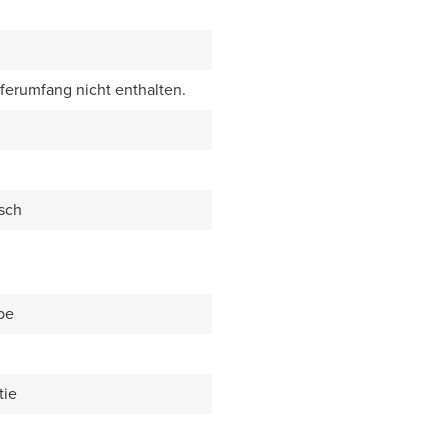
eferumfang nicht enthalten.
sch
be
tie