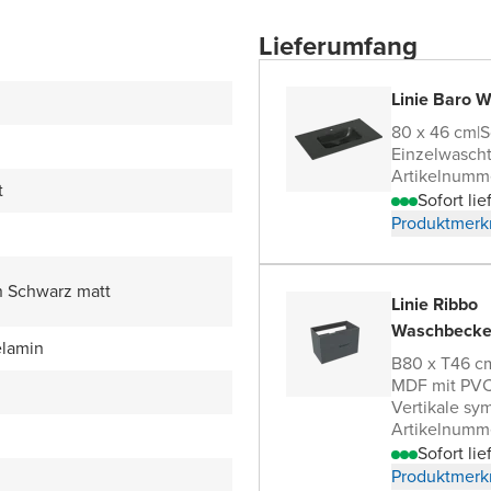
Lieferumfang
Linie Baro W
80 x 46 cm
|
S
Einzelwascht
Artikelnumm
t
Sofort lie
Produktmerk
n Schwarz matt
Linie Ribbo
Waschbecke
lamin
B80 x T46 c
MDF mit PVC
Vertikale sy
Artikelnumm
Sofort lie
Produktmerk