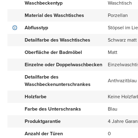
Waschbeckentyp
Waschtisch
Material des Waschtisches
Porzellan
Abflusstyp
Stöpsel im Li
Detailfarbe des Waschtisches
Schwarz matt
Oberfläche der Badmöbel
Matt
Einzelne oder Doppelwaschbecken
Einzelwaschti
Detailfarbe des
Anthrazitblau
Waschbeckenunterschrankes
Holzfarbe
Keine Holzfar
Farbe des Unterschranks
Blau
Produktgarantie
4 Jahre Garan
Anzahl der Türen
0