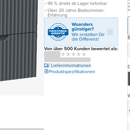
95 % direkt ab Lager lieferbar
v
W
Über 20 Jahre Badezimmer-
f
Erfahrung
B
Von über 500 Kunden bewertet als:
¹ Lieferinformationen
D
Produktspezifikationen
W