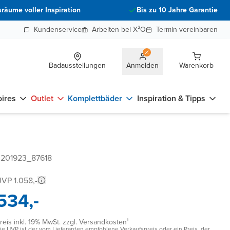
räume voller Inspiration
Bis zu 10 Jahre Garantie
Kundenservice
Arbeiten bei X²O
Termin vereinbaren
Badausstellungen
Anmelden
Warenkorb
ires
Outlet
Komplettbäder
Inspiration & Tipps
 201923_87618
VP 1.058,-
534,-
reis inkl. 19% MwSt. zzgl. Versandkosten¹
ie UVP ist der vom Lieferanten empfohlene Verkaufspreis oder ein Preis, der