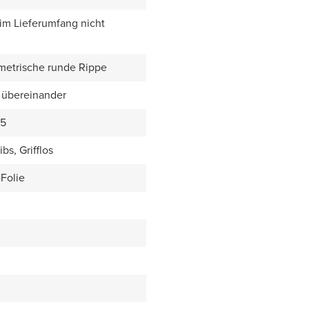
 im Lieferumfang nicht
metrische runde Rippe
 übereinander
05
bs, Grifflos
Folie