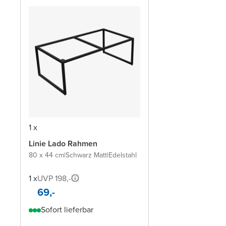
1 x
Linie Lado Rahmen
80 x 44 cm
|
Schwarz Matt
|
Edelstahl
1 x
UVP 198,-
69,-
Sofort lieferbar