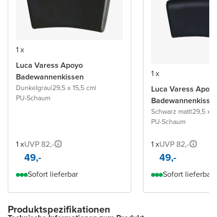
1 x
Luca Varess Apoyo
1 x
Badewannenkissen
Dunkelgrau
|
29,5 x 15,5 cm
|
Luca Varess Apoy
PU-Schaum
Badewannenkisse
Schwarz matt
|
29,5 x 1
PU-Schaum
1 x
UVP 82,-
1 x
UVP 82,-
49,-
49,-
Sofort lieferbar
Sofort lieferbar
Produktspezifikationen