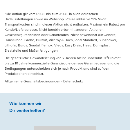
*Die Aktion gilt vom 01.08. bis zum 31.08. in allen deutschen
Badausstellungen sowie im Webshop. Preise inklusive 19% MwSt.
Transportkosten sind in dieser Aktion nicht enthalten. Maximal ein Rabatt pro
Kunde/Lieferadresse. Nicht kombinierbar mit anderen Aktionen,
Geschenkgutscheinen oder Rabattcodes. Nicht anwendbar auf Geberit,
HansGrohe, Grohe, Duravit, Villeroy & Boch, Ideal Standard, Sunshower,
Lithofin, Burda, Soudal, Fernox, Viega, Easy Drain, Heau, Dumaplast,
Ersatzteile und Maßanfertigungen.
Die gesetzliche Gewährleistung von 2 Jahren bleibt unberührt. X²O bietet
bis zu 10 Jahre kommerzielle Garantie, die genaue Garantiedauer und die
Bedingungen unterscheiden sich je nach Produkt und sind auf den
Produktseiten einsehbar.
Allgemeine Geschäftsbedingungen
-
Datenschutz
Wie können wir
Dir weiterhelfen
?