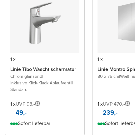
1 x
1 x
Linie Tibo Waschtischarmatur
Linie Montro Spieg
Chrom glänzend
|
80 x 75 cm
|
Weiß matt
|
Inklusive Klick-Klack Ablaufventil
|
Standard
1 x
UVP 98,-
1 x
UVP 470,-
49,-
239,-
Sofort lieferbar
Sofort lieferbar