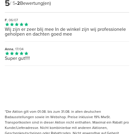
5
/ 5
•
2
Bewertung(en)
F
, 06/07
Wij zijn er zeer blij mee In de winkel zijn wij professionele
geholpen en dachten goed mee
Anna
, 17/04
Super gut!!!!
*Die Aktion gilt vom 01.08. bis zum 31.08. in allen deutschen
Badausstellungen sowie im Webshop. Preise inklusive 19% MwSt.
Transportkosten sind in dieser Aktion nicht enthalten. Maximal ein Rabatt pro
Kunde/Lieferadresse. Nicht kombinierbar mit anderen Aktionen,
Geschenkgutscheinen oder Rabattcodes. Nicht anwendbar auf Geberit,