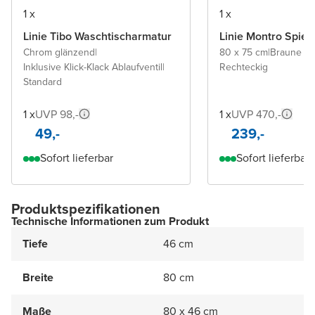
1 x
1 x
Linie Tibo Waschtischarmatur
Linie Montro Spieg
Chrom glänzend
|
80 x 75 cm
|
Braune Ei
Inklusive Klick-Klack Ablaufventil
|
Rechteckig
Standard
1 x
UVP 98,-
1 x
UVP 470,-
49,-
239,-
Sofort lieferbar
Sofort lieferbar
Produktspezifikationen
Technische Informationen zum Produkt
Tiefe
46 cm
Breite
80 cm
Maße
80 x 46 cm