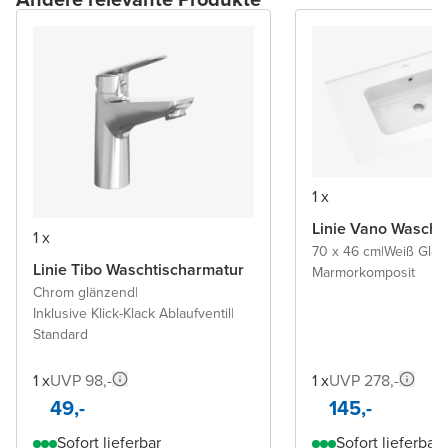
1 x
Linie Vano Wascht
1 x
70 x 46 cm
|
Weiß Glä
Linie Tibo Waschtischarmatur
Marmorkomposit
Chrom glänzend
|
Inklusive Klick-Klack Ablaufventil
|
Standard
1 x
UVP 98,-
1 x
UVP 278,-
49,-
145,-
Sofort lieferbar
Sofort lieferbar