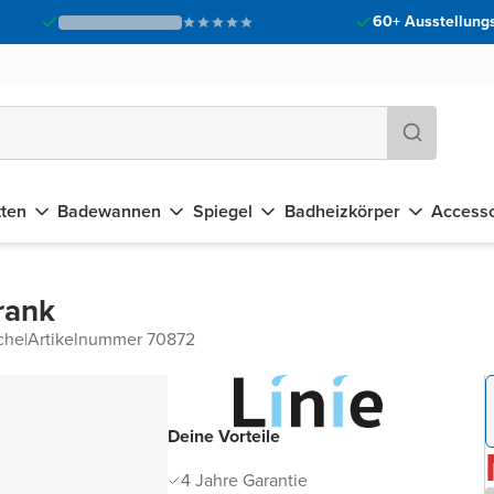
60+ Ausstellungs
tten
Badewannen
Spiegel
Badheizkörper
Accesso
rank
che
|
Artikelnummer 70872
Deine Vorteile
4 Jahre Garantie