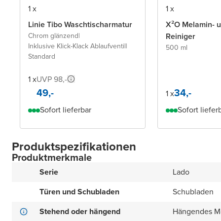
1 x
1 x
Linie Tibo Waschtischarmatur
X²O Melamin- und PVC-
Chrom glänzend
|
Reiniger
Inklusive Klick-Klack Ablaufventil
|
500 ml
Standard
1 x
UVP 98,-
49,-
34,-
1 x
Sofort lieferbar
Sofort liefer
Produktspezifikationen
Produktmerkmale
Serie
Lado
Türen und Schubladen
Schubladen
Stehend oder hängend
Hängendes M