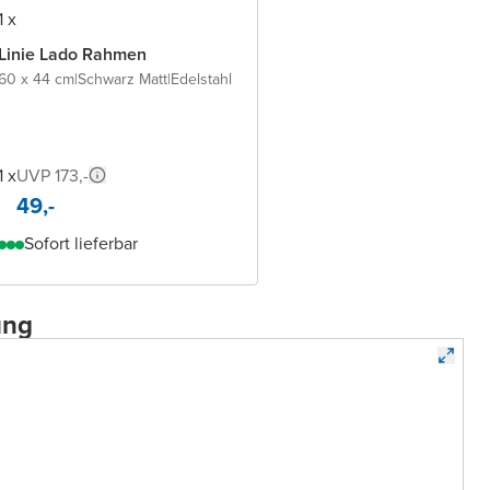
1 x
Linie Lado Rahmen
60 x 44 cm
|
Schwarz Matt
|
Edelstahl
1 x
UVP 173,-
49,-
Sofort lieferbar
ung