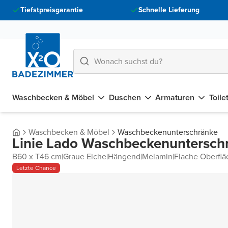
Tiefstpreisgarantie
Schnelle Lieferung
Waschbecken & Möbel
Duschen
Armaturen
Toile
Waschbecken & Möbel
Waschbeckenunterschränke
Linie Lado Waschbeckenuntersch
B60 x T46 cm
|
Graue Eiche
|
Hängend
|
Melamin
|
Flache Oberflä
Letzte Chance