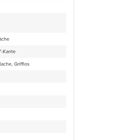
äche
5°-Kante
ache, Grifflos