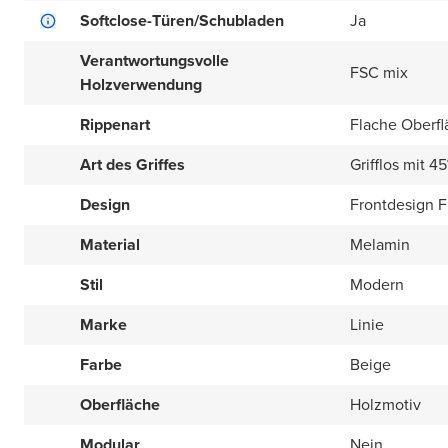
Softclose-Türen/Schubladen
Ja
Verantwortungsvolle
FSC mix
Holzverwendung
Rippenart
Flache Oberfl
Art des Griffes
Grifflos mit 4
Design
Frontdesign Fl
Material
Melamin
Stil
Modern
Marke
Linie
Farbe
Beige
Oberfläche
Holzmotiv
Modular
Nein