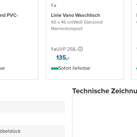
1 x
Linie Vano Waschtisch
60 x 46 cm
|
Weiß Glänzend
|
Marmorkomposit
1 x
UVP 258,-
135,-
bar
Sofort lieferbar
Technische Zeichn
öbelstück