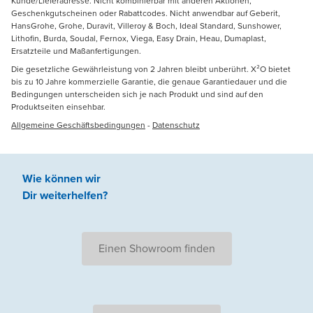
Kunde/Lieferadresse. Nicht kombinierbar mit anderen Aktionen,
Geschenkgutscheinen oder Rabattcodes. Nicht anwendbar auf Geberit,
HansGrohe, Grohe, Duravit, Villeroy & Boch, Ideal Standard, Sunshower,
Lithofin, Burda, Soudal, Fernox, Viega, Easy Drain, Heau, Dumaplast,
Ersatzteile und Maßanfertigungen.
Die gesetzliche Gewährleistung von 2 Jahren bleibt unberührt. X²O bietet
bis zu 10 Jahre kommerzielle Garantie, die genaue Garantiedauer und die
Bedingungen unterscheiden sich je nach Produkt und sind auf den
Produktseiten einsehbar.
Allgemeine Geschäftsbedingungen
-
Datenschutz
Wie können wir
Dir weiterhelfen
?
Einen Showroom finden