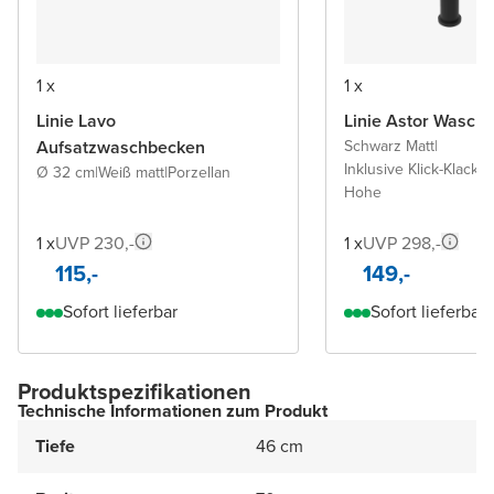
1 x
1 x
Linie Lavo
Linie Astor Wascht
Aufsatzwaschbecken
Schwarz Matt
|
Inklusive Klick-Klack A
Ø 32 cm
|
Weiß matt
|
Porzellan
Hohe
1 x
UVP 230,-
1 x
UVP 298,-
115,-
149,-
Sofort lieferbar
Sofort lieferbar
Produktspezifikationen
Technische Informationen zum Produkt
Tiefe
46 cm