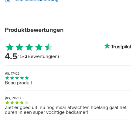
Produktbewertungen
4.5
/ 5
•
2
Bewertung(en)
Ali
, 17/02
Beau produit
jtrs
, 20/10
Ziet er goed uit, nu nog maar afwachten hoelang gaat het
duren in een super vochtige badkamer!