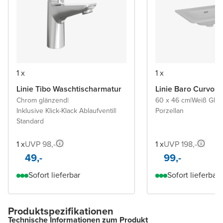
1 x
1 x
Linie Tibo Waschtischarmatur
Linie Baro Curvo W
Chrom glänzend
|
60 x 46 cm
|
Weiß Glä
Inklusive Klick-Klack Ablaufventil
|
Porzellan
Standard
1 x
UVP 98,-
1 x
UVP 198,-
49,-
99,-
Sofort lieferbar
Sofort lieferbar
Produktspezifikationen
Technische Informationen zum Produkt