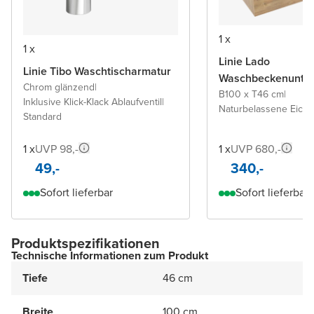
1 x
1 x
Linie Lado
Linie Tibo Waschtischarmatur
Waschbeckenunter
Chrom glänzend
|
B100 x T46 cm
|
Inklusive Klick-Klack Ablaufventil
|
Naturbelassene Eiche
Standard
1 x
UVP 98,-
1 x
UVP 680,-
49,-
340,-
Sofort lieferbar
Sofort lieferbar
Produktspezifikationen
Technische Informationen zum Produkt
Tiefe
46 cm
Breite
100 cm