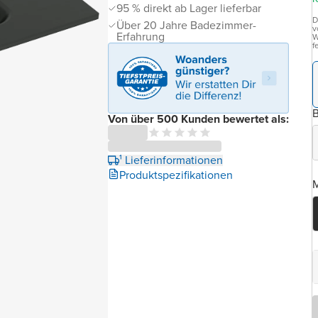
95 % direkt ab Lager lieferbar
D
Über 20 Jahre Badezimmer-
v
Erfahrung
W
f
B
Von über 500 Kunden bewertet als:
¹ Lieferinformationen
Produktspezifikationen
M