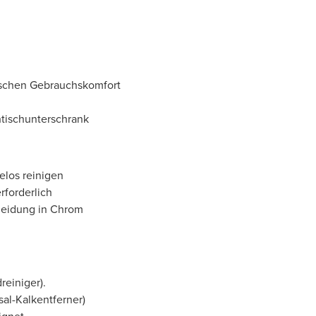
tischen Gebrauchskomfort
tischunterschrank
elos reinigen
forderlich
kleidung in Chrom
reiniger).
al-Kalkentferner)