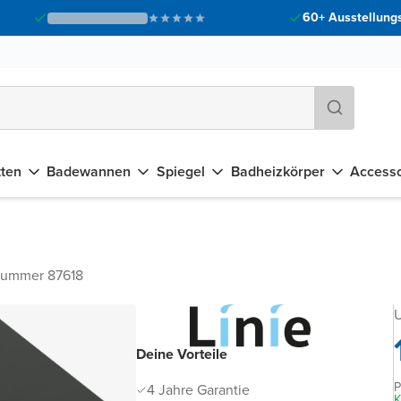
60+ Ausstellungs
tten
Badewannen
Spiegel
Badheizkörper
Accesso
nummer 87618
U
Deine Vorteile
P
4 Jahre Garantie
K