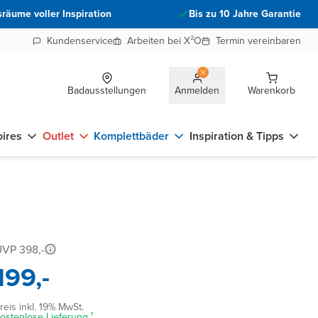
räume voller Inspiration
Bis zu 10 Jahre Garantie
Kundenservice
Arbeiten bei X²O
Termin vereinbaren
Badausstellungen
Anmelden
Warenkorb
ires
Outlet
Komplettbäder
Inspiration & Tipps
VP 398,-
199,-
reis inkl. 19% MwSt.
ostenlose Lieferung ¹