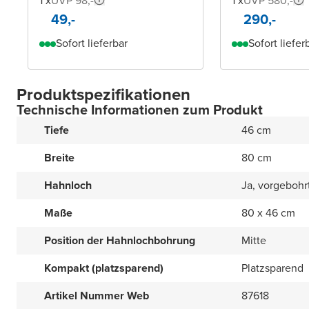
1 x
UVP 98,-
1 x
UVP 580,-
49,-
290,-
Sofort lieferbar
Sofort liefer
Produktspezifikationen
Technische Informationen zum Produkt
Tiefe
46 cm
Breite
80 cm
Hahnloch
Ja, vorgebohr
Maße
80 x 46 cm
Position der Hahnlochbohrung
Mitte
Kompakt (platzsparend)
Platzsparend
Artikel Nummer Web
87618