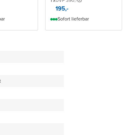
1 x
UVP 390,-
195,-
bar
Sofort lieferbar
t