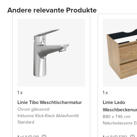
Andere relevante Produkte
1 x
1 x
Linie Tibo Waschtischarmatur
Linie Lado
Chrom glänzend
|
Waschbeckenun
Inklusive Klick-Klack Ablaufventil
|
B80 x T46 cm
|
Standard
Naturbelassene E