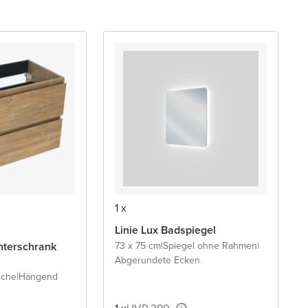
1 x
Linie Lux Badspiegel
terschrank
73 x 75 cm
|
Spiegel ohne Rahmen
|
Abgerundete Ecken
iche
|
Hängend