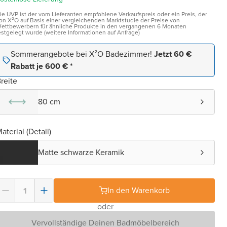
ie UVP ist der vom Lieferanten empfohlene Verkaufspreis oder ein Preis, der
on X²O auf Basis einer vergleichenden Marktstudie der Preise von
ettbewerbern für ähnliche Produkte in den vergangenen 6 Monaten
estgelegt wurde (weitere Informationen auf Anfrage)
Sommerangebote bei X²O Badezimmer!
Jetzt 60 €
Rabatt je 600 € *
reite
80 cm
aterial (Detail)
Matte schwarze Keramik
In den Warenkorb
oder
Vervollständige Deinen Badmöbelbereich