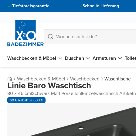
Tiefstpreisgarantie
Schnelle Lieferung
Waschbecken & Möbel
Duschen
Armaturen
Toile
Waschbecken & Möbel
Waschbecken
Waschtische
Linie Baro Waschtisch
80 x 46 cm
|
Schwarz Matt
|
Porzellan
|
Einzelwaschtisch
|
Artikel
60 € Rabatt je 600 €