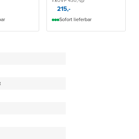
1 x
UVP 430,-
215,-
bar
Sofort lieferbar
t