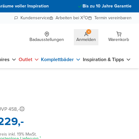
räume voller Inspiration
Bis zu 10 Jahre Garantie
Kundenservice
Arbeiten bei X²O
Termin vereinbaren
Badausstellungen
Anmelden
Warenkorb
ires
Outlet
Komplettbäder
Inspiration & Tipps
VP 458,-
229,-
reis inkl. 19% MwSt.
ostenlose Lieferung ¹