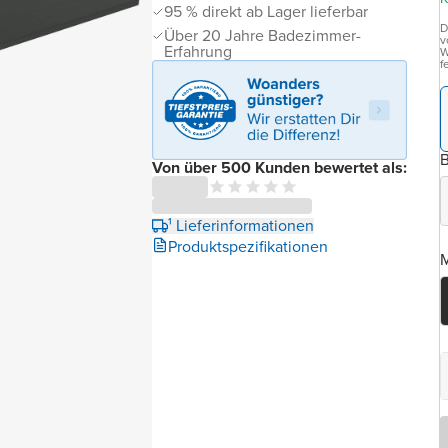
95 % direkt ab Lager lieferbar
D
Über 20 Jahre Badezimmer-
v
Erfahrung
W
f
B
Von über 500 Kunden bewertet als:
¹ Lieferinformationen
Produktspezifikationen
M