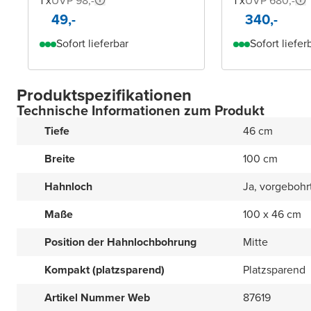
1 x
UVP 98,-
1 x
UVP 680,-
49,-
340,-
Sofort lieferbar
Sofort liefer
Produktspezifikationen
Technische Informationen zum Produkt
Tiefe
46 cm
Breite
100 cm
Hahnloch
Ja, vorgebohr
Maße
100 x 46 cm
Position der Hahnlochbohrung
Mitte
Kompakt (platzsparend)
Platzsparend
Artikel Nummer Web
87619