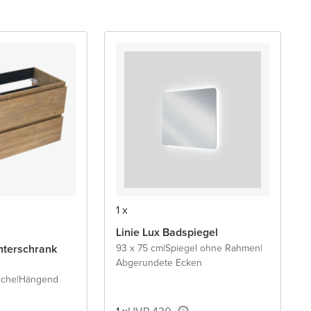
1 x
Linie Lux Badspiegel
terschrank
93 x 75 cm
|
Spiegel ohne Rahmen
|
Abgerundete Ecken
iche
|
Hängend