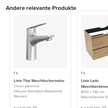
Andere relevante Produkte
1 x
1 x
Linie Tibo Waschtischarmatur
Linie Lado
Chrom glänzend
|
Waschbeckenun
Inklusive Klick-Klack Ablaufventil
|
B100 x T46 cm
|
Standard
Naturbelassene E