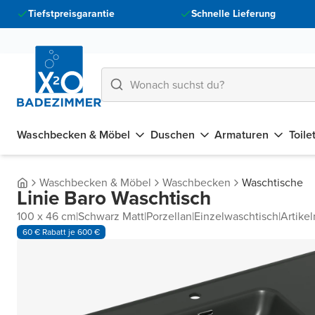
Tiefstpreisgarantie
Schnelle Lieferung
Waschbecken & Möbel
Duschen
Armaturen
Toile
Waschbecken & Möbel
Waschbecken
Waschtische
Linie Baro Waschtisch
100 x 46 cm
|
Schwarz Matt
|
Porzellan
|
Einzelwaschtisch
|
Artike
60 € Rabatt je 600 €