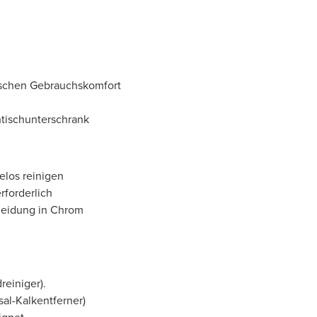
tischen Gebrauchskomfort
tischunterschrank
elos reinigen
forderlich
kleidung in Chrom
reiniger).
al-Kalkentferner)