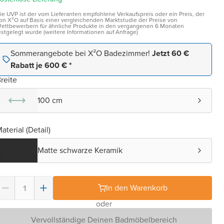
ie UVP ist der vom Lieferanten empfohlene Verkaufspreis oder ein Preis, der
on X²O auf Basis einer vergleichenden Marktstudie der Preise von
ettbewerbern für ähnliche Produkte in den vergangenen 6 Monaten
estgelegt wurde (weitere Informationen auf Anfrage)
Sommerangebote bei X²O Badezimmer!
Jetzt 60 €
Rabatt je 600 € *
reite
100 cm
aterial (Detail)
Matte schwarze Keramik
In den Warenkorb
oder
Vervollständige Deinen Badmöbelbereich