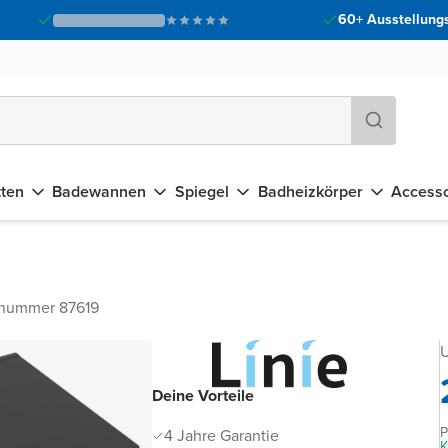
60+ Ausstellungs
tten
Badewannen
Spiegel
Badheizkörper
Accesso
lnummer 87619
U
Deine Vorteile
P
4 Jahre Garantie
K