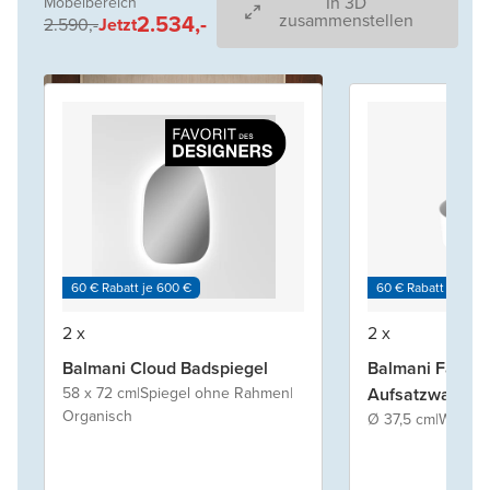
In 3D
Möbelbereich
2.534,-
zusammenstellen
2.590,-
Jetzt
60 € Rabatt je 600 €
60 € Rabatt je 600
2 x
2 x
Balmani Cloud Badspiegel
Balmani Fato
58 x 72 cm
|
Spiegel ohne Rahmen
|
Aufsatzwaschb
Organisch
Ø 37,5 cm
|
Weiß ma