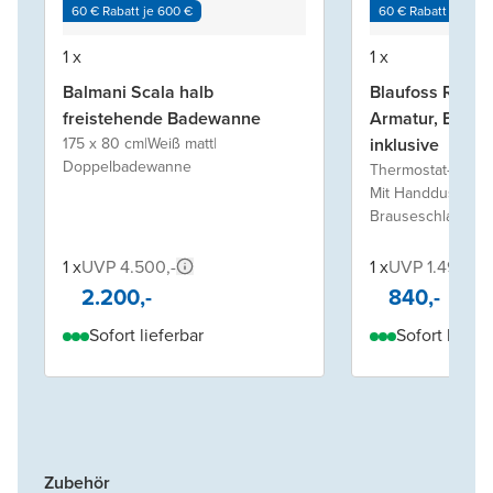
60 € Rabatt je 600 €
60 € Rabatt je 600
1 x
1 x
Balmani Scala halb
Blaufoss Roun
freistehende Badewanne
Armatur, Einba
175 x 80 cm
|
Weiß matt
|
inklusive
Doppelbadewanne
Thermostat-Armat
Mit Handdusche 
Brauseschlauch
1 x
UVP 4.500,-
1 x
UVP 1.490,-
2.200,-
840,-
Sofort lieferbar
Sofort liefer
Zubehör