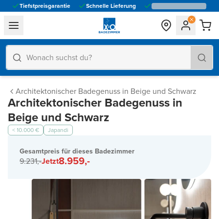
Tiefstpreisgarantie
Schnelle Lieferung
general.navigation.toggle_menu.label
Architektonischer Badegenuss in Beige und Schwarz
Architektonischer Badegenuss in
Beige und Schwarz
< 10.000 €
Japandi
Gesamtpreis für dieses Badezimmer
8.959,-
9.231,-
Jetzt