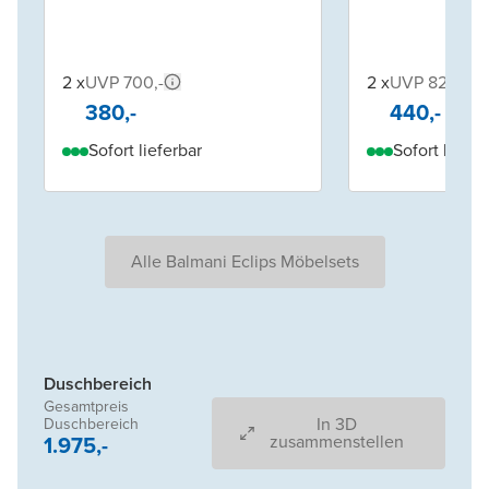
2 x
UVP 700,-
2 x
UVP 820,-
380,-
440,-
Sofort lieferbar
Sofort liefer
Alle Balmani Eclips Möbelsets
Duschbereich
Gesamtpreis
In 3D
Duschbereich
1.975,-
zusammenstellen