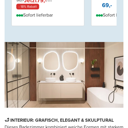
Jetzt
79,-
96,-
/
m²
69,-
- 18% Rabatt
Sofort lieferbar
Sofort liefer
🛁 INTERIEUR: GRAFISCH, ELEGANT & SKULPTURAL
Dieses Badezimmer kombiniert weiche Formen mit starkem