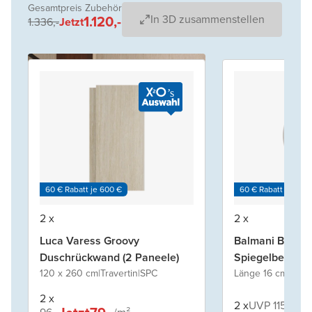
Gesamtpreis Zubehör
1.120,-
In 3D zusammenstellen
1.336,-
Jetzt
60 € Rabatt je 600 €
60 € Rabatt je 600
2 x
2 x
Luca Varess Groovy
Balmani Boho
Duschrückwand (2 Paneele)
Spiegelbeleuch
120 x 260 cm
|
Travertin
|
SPC
Länge 16 cm
|
Schw
2 x
2 x
UVP 115,-