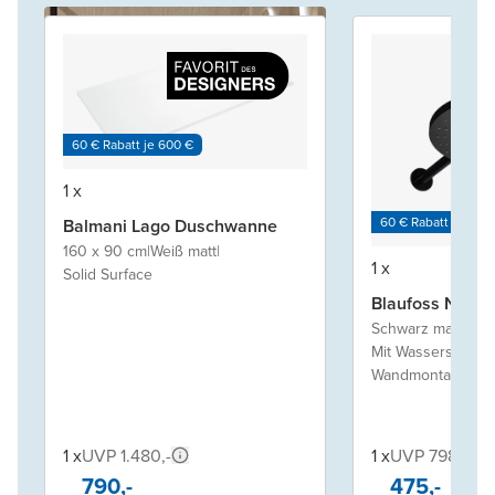
60 € Rabatt je 600 €
1 x
60 € Rabatt je 600
Balmani Lago Duschwanne
160 x 90 cm
|
Weiß matt
|
1 x
Solid Surface
Blaufoss Nola 
Schwarz matt
|
Mit Wassersparte
Wandmontage
1 x
UVP 1.480,-
1 x
UVP 798,-
790,-
475,-