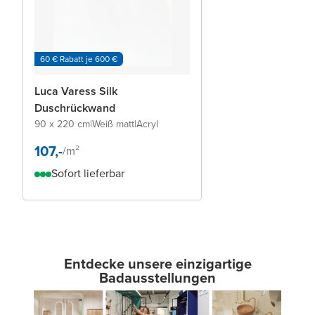
60 € Rabatt je 600 €
Luca Varess Silk
Duschrückwand
90 x 220 cm
|
Weiß matt
|
Acryl
107,-
/
m²
Sofort lieferbar
Entdecke unsere einzigartige
Badausstellungen