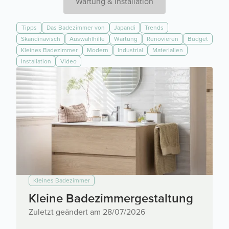
Wartung & Installation
Tipps
Das Badezimmer von
Japandi
Trends
Skandinavisch
Auswahlhilfe
Wartung
Renovieren
Budget
Kleines Badezimmer
Modern
Industrial
Materialien
Installation
Video
Kleines Badezimmer
Kleine Badezimmergestaltung
Zuletzt geändert am 28/07/2026