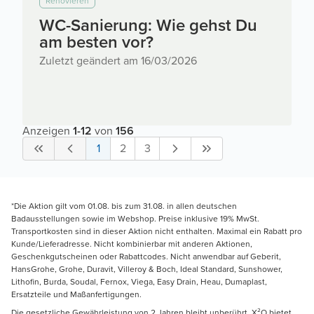
Renovieren
WC-Sanierung: Wie gehst Du
am besten vor?
Zuletzt geändert am 16/03/2026
Anzeigen
1
-
12
von
156
1
2
3
*Die Aktion gilt vom 01.08. bis zum 31.08. in allen deutschen
Badausstellungen sowie im Webshop. Preise inklusive 19% MwSt.
Transportkosten sind in dieser Aktion nicht enthalten. Maximal ein Rabatt pro
Kunde/Lieferadresse. Nicht kombinierbar mit anderen Aktionen,
Geschenkgutscheinen oder Rabattcodes. Nicht anwendbar auf Geberit,
HansGrohe, Grohe, Duravit, Villeroy & Boch, Ideal Standard, Sunshower,
Lithofin, Burda, Soudal, Fernox, Viega, Easy Drain, Heau, Dumaplast,
Ersatzteile und Maßanfertigungen.
Die gesetzliche Gewährleistung von 2 Jahren bleibt unberührt. X²O bietet