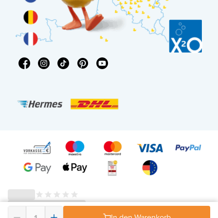
© 2026 - X²O Badezimmer – USt-IdNr: DE343506152 -
AGB Widerrufsrecht
-
In den Warenkorb