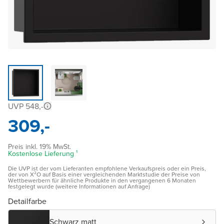
UVP 548,-
309,-
Preis inkl. 19% MwSt.
Kostenlose Lieferung ¹
Die UVP ist der vom Lieferanten empfohlene Verkaufspreis oder ein Preis,
der von X²O auf Basis einer vergleichenden Marktstudie der Preise von
Wettbewerbern für ähnliche Produkte in den vergangenen 6 Monaten
festgelegt wurde (weitere Informationen auf Anfrage)
Detailfarbe
Schwarz matt