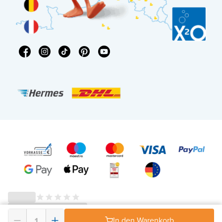
© 2026 - X²O Badezimmer – USt-IdNr: DE343506152 -
In den Warenkorb
AGB Widerrufsrecht
-