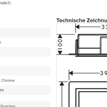
(HxBxT)
Technische Zeichn
n
k Chrome
tie
 Duschen