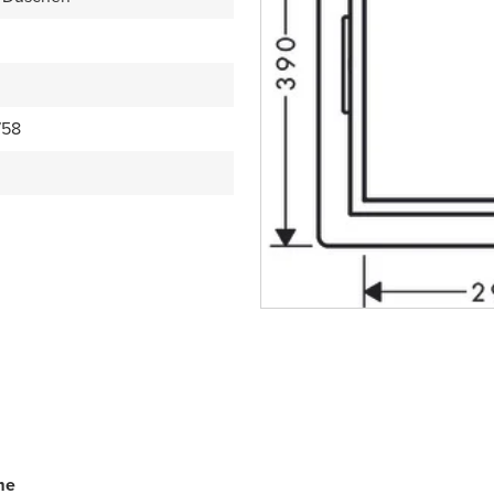
758
me