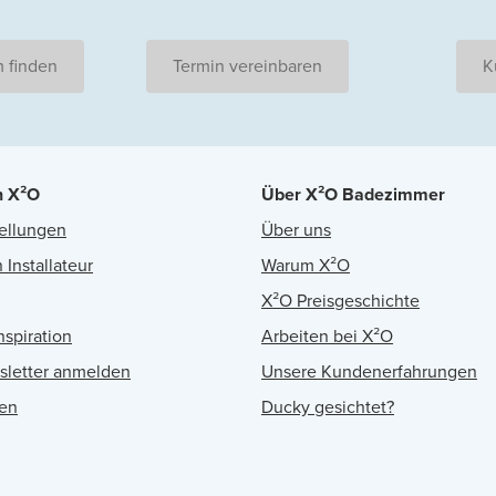
 finden
Termin vereinbaren
K
n X²O
Über X²O Badezimmer
ellungen
Über uns
 Installateur
Warum X²O
X²O Preisgeschichte
nspiration
Arbeiten bei X²O
sletter anmelden
Unsere Kundenerfahrungen
en
Ducky gesichtet?