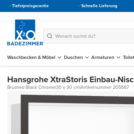
Tiefstpreisgarantie
Schnelle Lieferung
Waschbecken & Möbel
Duschen
Armaturen
Toile
Hansgrohe XtraStoris Einbau-Nis
Brushed Black Chrome
|
30 x 30 cm
|
Artikelnummer 205567