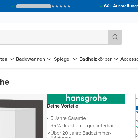
60+ Ausstellungs
tten
Badewannen
Spiegel
Badheizkörper
Accesso
che
U
Deine Vorteile
5 Jahre Garantie
P
95 % direkt ab Lager lieferbar
K
Über 20 Jahre Badezimmer-
D
Erfahrung