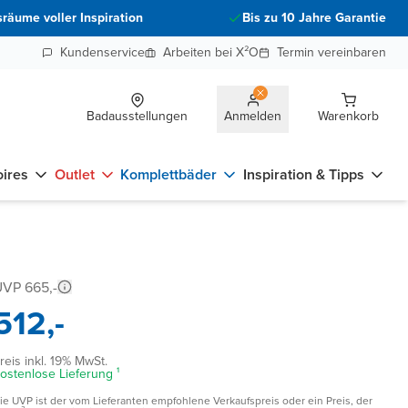
räume voller Inspiration
Bis zu 10 Jahre Garantie
Kundenservice
Arbeiten bei X²O
Termin vereinbaren
Badausstellungen
Anmelden
Warenkorb
ires
Outlet
Komplettbäder
Inspiration & Tipps
VP 665,-
512,-
reis inkl. 19% MwSt.
ostenlose Lieferung ¹
ie UVP ist der vom Lieferanten empfohlene Verkaufspreis oder ein Preis, der