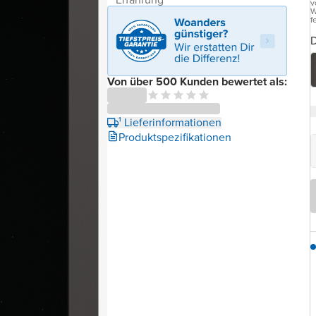
v
W
f
D
Von über 500 Kunden bewertet als:
¹ Lieferinformationen
Produktspezifikationen