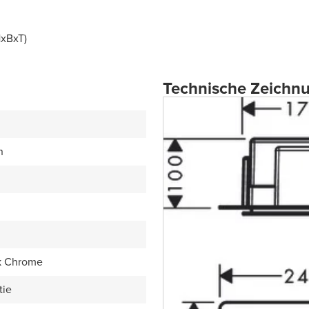
HxBxT)
Technische Zeichn
n
k Chrome
tie