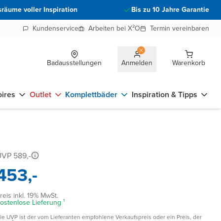
räume voller Inspiration
Bis zu 10 Jahre Garantie
Kundenservice
Arbeiten bei X²O
Termin vereinbaren
Badausstellungen
Anmelden
Warenkorb
ires
Outlet
Komplettbäder
Inspiration & Tipps
VP 589,-
453,-
reis inkl. 19% MwSt.
ostenlose Lieferung ¹
ie UVP ist der vom Lieferanten empfohlene Verkaufspreis oder ein Preis, der