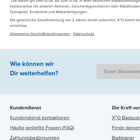
*Die Aktion gilt vom 01.08. bis zum 31.08. in allen deutschen Badausstellung
kombinierbar mit anderen Aktionen, Geschenkgutscheinen oder Rabattcodes. N
Dumaplast, Ersatzteile und Maßanfertigungen.
Die gesetzliche Gewährleistung von 2 Jahren bleibt unberührt. X²O bietet b
einsehbar.
Allgemeine Geschäftsbedingungen
-
Datenschutz
Wie können wir
Einen Showroom
Dir weiterhelfen
?
Kundendienst
Die Kraft vo
Kundendienst kontaktieren
X²O Badaust
Häufig gestellte Fragen (FAQ)
Finde deinen
Zahlungsbedingungen
Badplaner