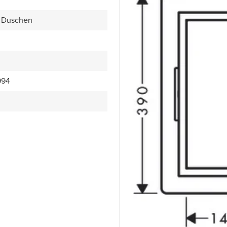
 Duschen
994