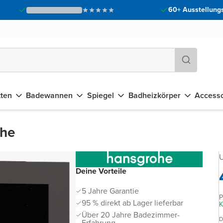
60+ Ausstellungs
tten
Badewannen
Spiegel
Badheizkörper
Accesso
che
U
Deine Vorteile
5 Jahre Garantie
P
95 % direkt ab Lager lieferbar
K
Über 20 Jahre Badezimmer-
D
Erfahrung