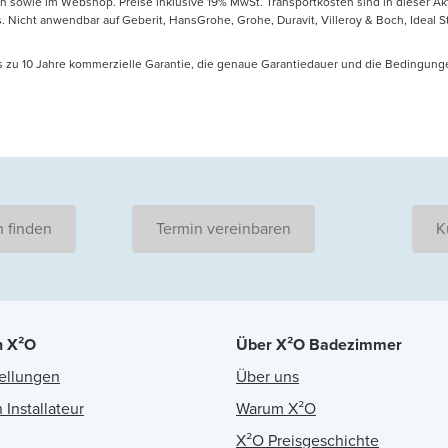
en sowie im Webshop. Preise inklusive 19% MwSt. Transportkosten sind in dieser Ak
icht anwendbar auf Geberit, HansGrohe, Grohe, Duravit, Villeroy & Boch, Ideal Sta
is zu 10 Jahre kommerzielle Garantie, die genaue Garantiedauer und die Bedingung
 finden
Termin vereinbaren
K
n X²O
Über X²O Badezimmer
ellungen
Über uns
 Installateur
Warum X²O
X²O Preisgeschichte