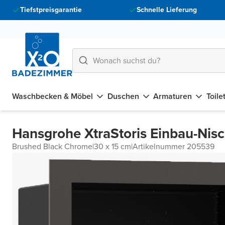
Tiefstpreisgarantie
Schnelle Lieferung
Waschbecken & Möbel
Duschen
Armaturen
Toile
Hansgrohe XtraStoris Einbau-Nis
Brushed Black Chrome
|
30 x 15 cm
|
Artikelnummer 205539