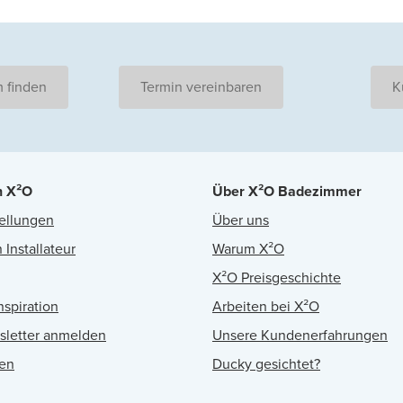
 finden
Termin vereinbaren
K
n X²O
Über X²O Badezimmer
ellungen
Über uns
 Installateur
Warum X²O
X²O Preisgeschichte
nspiration
Arbeiten bei X²O
sletter anmelden
Unsere Kundenerfahrungen
en
Ducky gesichtet?