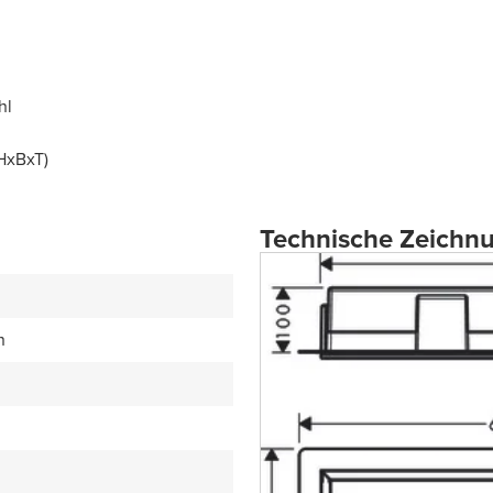
hl
(HxBxT)
Technische Zeichn
n