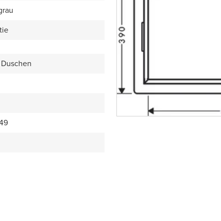
grau
tie
 Duschen
49