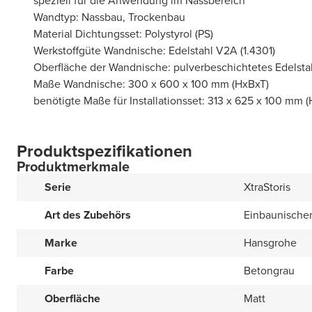
speziell für die Anwendung im Nassbereich
Wandtyp: Nassbau, Trockenbau
Material Dichtungsset: Polystyrol (PS)
Werkstoffgüte Wandnische: Edelstahl V2A (1.4301)
Oberfläche der Wandnische: pulverbeschichtetes Edelsta
Maße Wandnische: 300 x 600 x 100 mm (HxBxT)
benötigte Maße für Installationsset: 313 x 625 x 100 mm 
Produktspezifikationen
Produktmerkmale
Serie
XtraStoris
Art des Zubehörs
Einbaunische
Marke
Hansgrohe
Farbe
Betongrau
Oberfläche
Matt