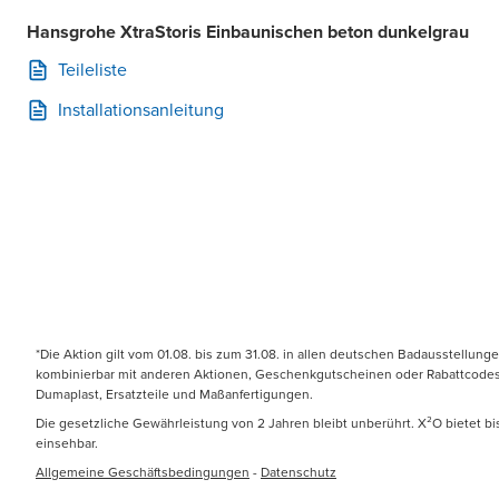
Hansgrohe XtraStoris Einbaunischen beton dunkelgrau
Teileliste
Installationsanleitung
*Die Aktion gilt vom 01.08. bis zum 31.08. in allen deutschen Badausstellung
kombinierbar mit anderen Aktionen, Geschenkgutscheinen oder Rabattcodes. N
Dumaplast, Ersatzteile und Maßanfertigungen.
Die gesetzliche Gewährleistung von 2 Jahren bleibt unberührt. X²O bietet b
einsehbar.
Allgemeine Geschäftsbedingungen
-
Datenschutz