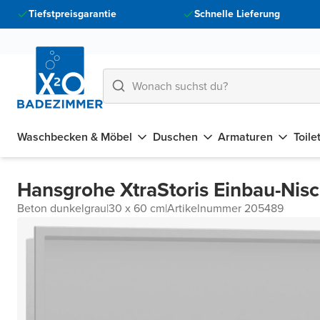
Tiefstpreisgarantie
Schnelle Lieferung
Waschbecken & Möbel
Duschen
Armaturen
Toile
Hansgrohe XtraStoris Einbau-Nis
Beton dunkelgrau
|
30 x 60 cm
|
Artikelnummer 205489