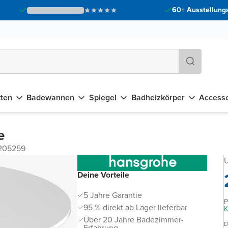
60+ Ausstellungs
tten
Badewannen
Spiegel
Badheizkörper
Accesso
e
 205259
U
Deine Vorteile
5 Jahre Garantie
P
95 % direkt ab Lager lieferbar
K
Über 20 Jahre Badezimmer-
D
Erfahrung