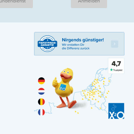
undendienst
Anmelden