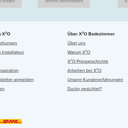
 finden
Termin vereinbaren
K
n X²O
Über X²O Badezimmer
ellungen
Über uns
 Installateur
Warum X²O
X²O Preisgeschichte
nspiration
Arbeiten bei X²O
sletter anmelden
Unsere Kundenerfahrungen
en
Ducky gesichtet?