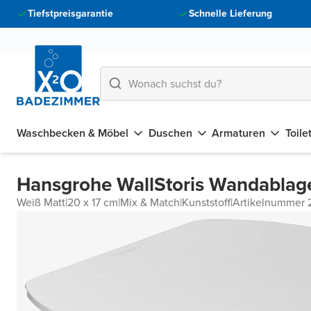
Tiefstpreisgarantie
Schnelle Lieferung
Waschbecken & Möbel
Duschen
Armaturen
Toile
Hansgrohe WallStoris Wandablag
Weiß Matt
|
20 x 17 cm
|
Mix & Match
|
Kunststoff
|
Artikelnummer