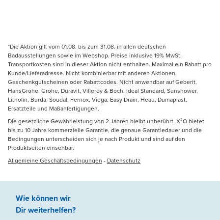
*Die Aktion gilt vom 01.08. bis zum 31.08. in allen deutschen
Badausstellungen sowie im Webshop. Preise inklusive 19% MwSt.
Transportkosten sind in dieser Aktion nicht enthalten. Maximal ein Rabatt pro
Kunde/Lieferadresse. Nicht kombinierbar mit anderen Aktionen,
Geschenkgutscheinen oder Rabattcodes. Nicht anwendbar auf Geberit,
HansGrohe, Grohe, Duravit, Villeroy & Boch, Ideal Standard, Sunshower,
Lithofin, Burda, Soudal, Fernox, Viega, Easy Drain, Heau, Dumaplast,
Ersatzteile und Maßanfertigungen.
Die gesetzliche Gewährleistung von 2 Jahren bleibt unberührt. X²O bietet
bis zu 10 Jahre kommerzielle Garantie, die genaue Garantiedauer und die
Bedingungen unterscheiden sich je nach Produkt und sind auf den
Produktseiten einsehbar.
Allgemeine Geschäftsbedingungen
-
Datenschutz
Wie können wir
Dir weiterhelfen
?