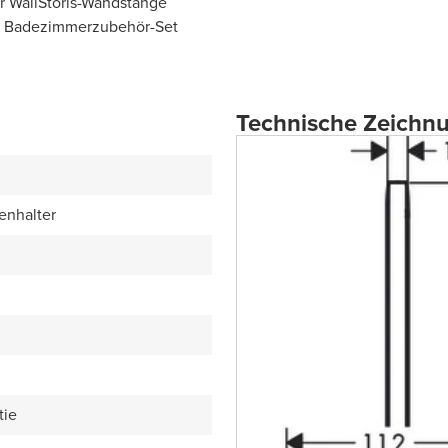
r WallStoris-Wandstange
les Badezimmerzubehör-Set
Technische Zeichn
enhalter
tie