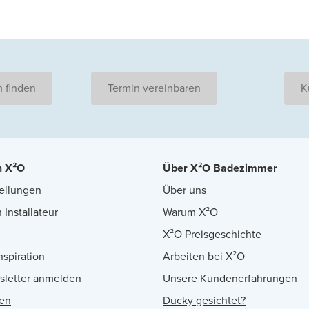
 finden
Termin vereinbaren
K
n X²O
Über X²O Badezimmer
ellungen
Über uns
 Installateur
Warum X²O
X²O Preisgeschichte
nspiration
Arbeiten bei X²O
sletter anmelden
Unsere Kundenerfahrungen
en
Ducky gesichtet?