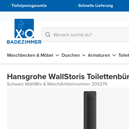
Tiefstpreisgarantie
Schnelle Lieferung
Waschbecken & Möbel
Duschen
Armaturen
Toile
Hansgrohe WallStoris Toilettenbür
Schwarz Matt
|
Mix & Match
|
Artikelnummer 205279