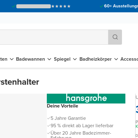
60+ Ausstellungs
tten
Badewannen
Spiegel
Badheizkörper
Accesso
stenhalter
U
Deine Vorteile
5 Jahre Garantie
P
95 % direkt ab Lager lieferbar
K
Über 20 Jahre Badezimmer-
D
Erfahrung