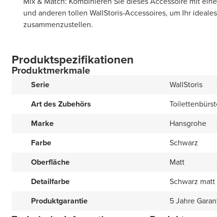
Mix & Match: Kombinieren Sie dieses Accessoire mit eine
und anderen tollen WallStoris-Accessoires, um Ihr idea
zusammenzustellen.
Produktspezifikationen
Produktmerkmale
Serie
WallStoris
Art des Zubehörs
Toilettenbürst
Marke
Hansgrohe
Farbe
Schwarz
Oberfläche
Matt
Detailfarbe
Schwarz matt
Produktgarantie
5 Jahre Garan