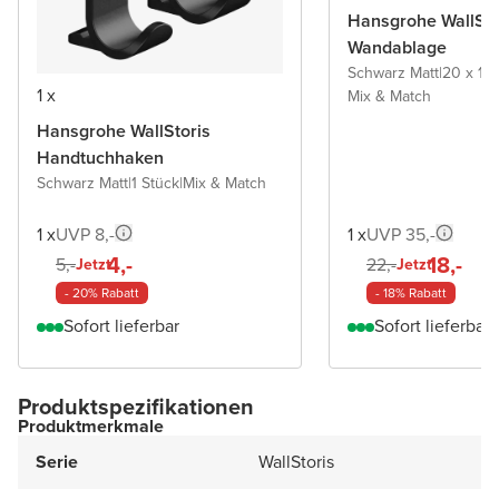
Hansgrohe WallSto
Wandablage
Schwarz Matt
|
20 x 17
1 x
Mix & Match
Hansgrohe WallStoris
Handtuchhaken
Schwarz Matt
|
1 Stück
|
Mix & Match
1 x
UVP 8,-
1 x
UVP 35,-
4,-
18,-
5,-
22,-
Jetzt
Jetzt
- 20% Rabatt
- 18% Rabatt
Sofort lieferbar
Sofort lieferbar
Produktspezifikationen
Produktmerkmale
Serie
WallStoris