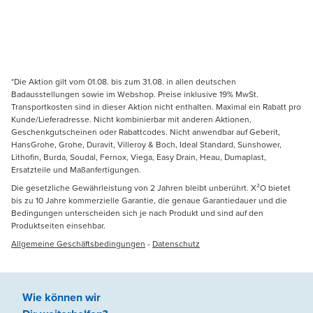
*Die Aktion gilt vom 01.08. bis zum 31.08. in allen deutschen
Badausstellungen sowie im Webshop. Preise inklusive 19% MwSt.
Transportkosten sind in dieser Aktion nicht enthalten. Maximal ein Rabatt pro
Kunde/Lieferadresse. Nicht kombinierbar mit anderen Aktionen,
Geschenkgutscheinen oder Rabattcodes. Nicht anwendbar auf Geberit,
HansGrohe, Grohe, Duravit, Villeroy & Boch, Ideal Standard, Sunshower,
Lithofin, Burda, Soudal, Fernox, Viega, Easy Drain, Heau, Dumaplast,
Ersatzteile und Maßanfertigungen.
Die gesetzliche Gewährleistung von 2 Jahren bleibt unberührt. X²O bietet
bis zu 10 Jahre kommerzielle Garantie, die genaue Garantiedauer und die
Bedingungen unterscheiden sich je nach Produkt und sind auf den
Produktseiten einsehbar.
Allgemeine Geschäftsbedingungen
-
Datenschutz
Wie können wir