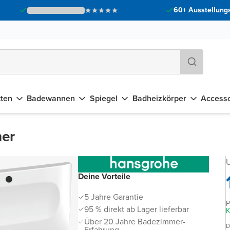
60+ Ausstellungs
tten
Badewannen
Spiegel
Badheizkörper
Accesso
her
U
Deine Vorteile
5 Jahre Garantie
P
95 % direkt ab Lager lieferbar
K
Über 20 Jahre Badezimmer-
D
Erfahrung