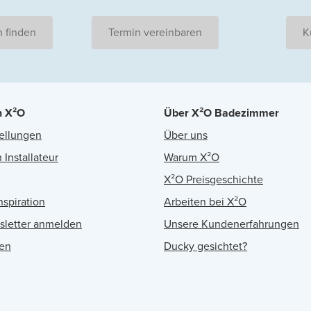
 finden
Termin vereinbaren
K
n X²O
Über X²O Badezimmer
ellungen
Über uns
 Installateur
Warum X²O
X²O Preisgeschichte
nspiration
Arbeiten bei X²O
sletter anmelden
Unsere Kundenerfahrungen
en
Ducky gesichtet?