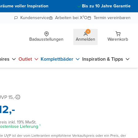
räume voller Inspiration
Bis zu 10 Jahre Garantie
Kundenservice
Arbeiten bei X²O
Termin vereinbaren
Badausstellungen
Anmelden
Warenkorb
ires
Outlet
Komplettbäder
Inspiration & Tipps
VP 15,-
12,-
reis inkl. 19% MwSt.
ostenlose Lieferung ¹
ie UVP ist der vom Lieferanten empfohlene Verkaufspreis oder ein Preis, der