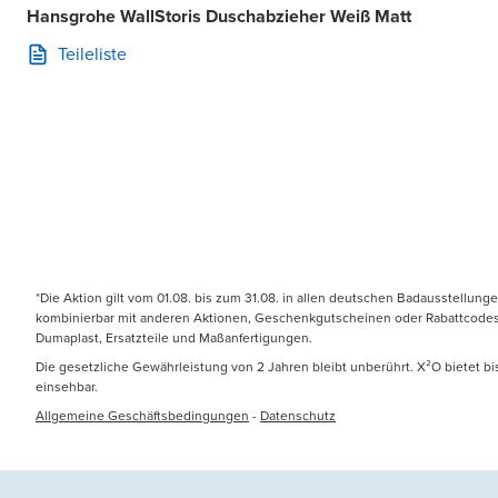
Hansgrohe WallStoris Duschabzieher Weiß Matt
Teileliste
*Die Aktion gilt vom 01.08. bis zum 31.08. in allen deutschen Badausstellung
kombinierbar mit anderen Aktionen, Geschenkgutscheinen oder Rabattcodes. N
Dumaplast, Ersatzteile und Maßanfertigungen.
Die gesetzliche Gewährleistung von 2 Jahren bleibt unberührt. X²O bietet b
einsehbar.
Allgemeine Geschäftsbedingungen
-
Datenschutz