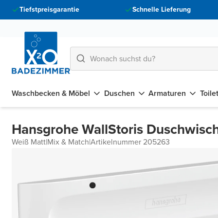
Tiefstpreisgarantie
Schnelle Lieferung
Waschbecken & Möbel
Duschen
Armaturen
Toile
Hansgrohe WallStoris Duschwisc
Weiß Matt
|
Mix & Match
|
Artikelnummer 205263