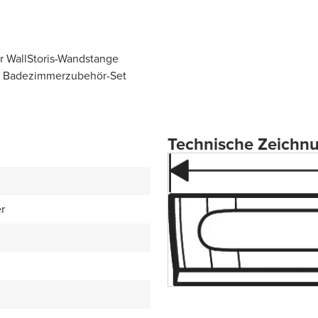
r WallStoris-Wandstange
les Badezimmerzubehör-Set
Technische Zeichn
r