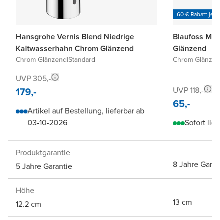
60 € Rabatt je 6
Hansgrohe Vernis Blend Niedrige
Blaufoss Mul
Kaltwasserhahn Chrom Glänzend
Glänzend
Chrom Glänzend
|
Standard
Chrom Glänze
UVP 305,-
179,-
UVP 118,-
65,-
Artikel auf Bestellung, lieferbar ab
03-10-2026
Sofort lief
Produktgarantie
8 Jahre Garan
5 Jahre Garantie
Höhe
13 cm
12.2 cm