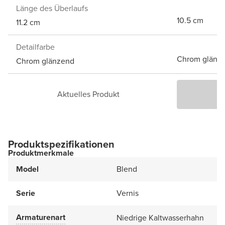
Länge des Überlaufs
10.5 cm
11.2 cm
Detailfarbe
Chrom glänz
Chrom glänzend
Aktuelles Produkt
P
Produktspezifikationen
Produktmerkmale
Model
Blend
Serie
Vernis
Armaturenart
Niedrige Kaltwasserhahn