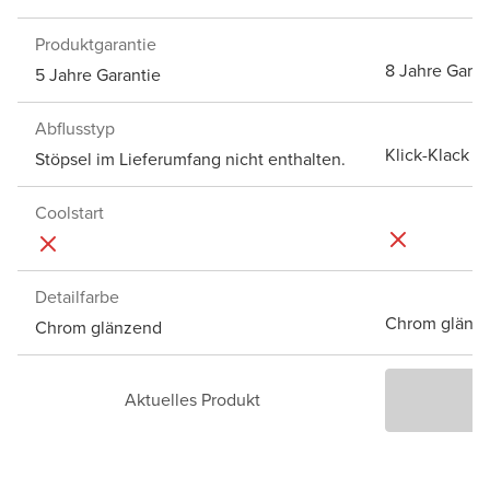
Produktgarantie
8 Jahre Garan
5 Jahre Garantie
Abflusstyp
Klick-Klack A
Stöpsel im Lieferumfang nicht enthalten.
Coolstart
Detailfarbe
Chrom glänz
Chrom glänzend
Aktuelles Produkt
P