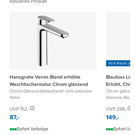
Aktuelles Produkt
60 € Rabatt je 6
Hansgrohe Vernis Blend erhöhte
Blaufoss Lim
Waschtischarmatur Chrom glänzend
Erhöht, Chro
Chrom Glänzend
|
Ablaufventil nicht inklusive
|
Chrom glänzen
Hohe
Inklusive Klick-
UVP 152,-
UVP 298,-
87,-
149,-
Sofort lieferbar
Sofort lief