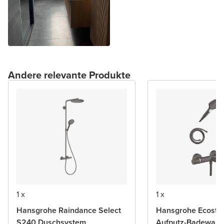
Andere relevante Produkte
1 x
1 x
Hansgrohe Raindance Select
Hansgrohe Ecostat
S240 Duschsystem
Aufputz-Badewann