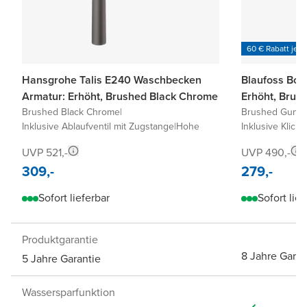
60 € Rabatt je 6
Hansgrohe Talis E240 Waschbecken
Blaufoss Bo
Armatur: Erhöht, Brushed Black Chrome
Erhöht, Brus
Brushed Black Chrome
|
Brushed GunMe
Inklusive Ablaufventil mit Zugstange
|
Hohe
Inklusive Klick-
UVP 521,-
UVP 490,-
309,-
279,-
Sofort lieferbar
Sofort lief
Produktgarantie
8 Jahre Garan
5 Jahre Garantie
Wassersparfunktion