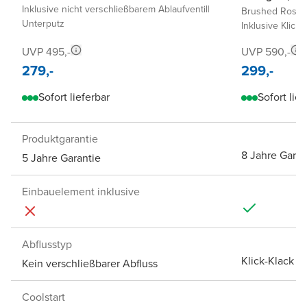
Inklusive nicht verschließbarem Ablaufventil
|
Brushed Roseg
Unterputz
Inklusive Klick-
UVP 495,-
UVP 590,-
279,-
299,-
Sofort lieferbar
Sofort lief
Produktgarantie
8 Jahre Garan
5 Jahre Garantie
Einbauelement inklusive
Abflusstyp
Klick-Klack A
Kein verschließbarer Abfluss
Coolstart