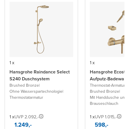
1 x
1 x
Hansgrohe Raindance Select
Hansgrohe Ecostat
S240 Duschsystem
Aufputz-Badewann
Brushed Bronze
|
Thermostat-Armatur
|
Ohne Wasserspartechnologie
|
Brushed Bronze
|
Thermostatarmatur
Mit Handdusche und
Brauseschlauch
1 x
UVP 2.092,-
1 x
UVP 1.015,-
1.249,-
598,-