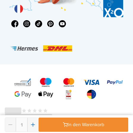
In den Warenkorb
© 2026 - X²O Badezimmer – USt-IdNr: DE343506152 -
AGB Widerrufsrecht
-
Datenschutz
-
Impressum