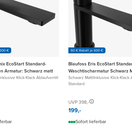
 600 €
60 € Rabatt je 600 €
nix EcoStart Standard-
Blaufoss Eris EcoStart Standa
n Armatur: Schwarz matt
Waschtischarmatur Schwarz M
Inklusive Klick-Klack Ablaufventil
|
Schwarz Matt
|
Inklusive Klick-Klack 
Standard
UVP 398,-
199,-
eferbar
Sofort lieferbar