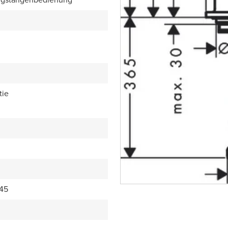
tie
45