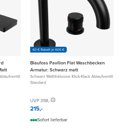
60 € Rabatt je 600 €
rd
Blaufoss Pavilion Flat Waschbecken
att
Armatur: Schwarz matt
Ablaufventil
|
Schwarz Matt
|
Inklusive Klick-Klack Ablaufventil
|
Standard
UVP 398,-
215,-
Sofort lieferbar