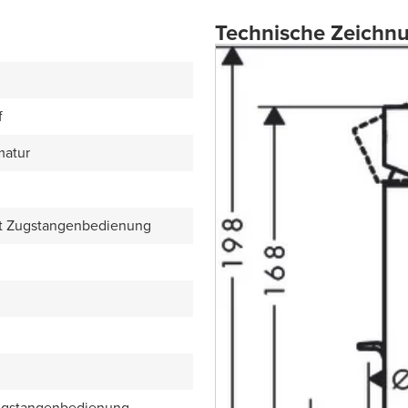
Technische Zeichn
f
matur
mit Zugstangenbedienung
Zugstangenbedienung