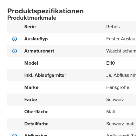
Produktspezifikationen
Produktmerkmale
Serie
Rebris
Auslauftyp
Fester Auslau
Armaturenart
Waschtischar
Model
E110
Inkl. Ablaufgarnitur
Ja, Abfluss 
Marke
Hansgrohe
Farbe
Schwarz
Oberfläche
Matt
Detailfarbe
Schwarz matt
Abflusstyp
Abfluss mit 