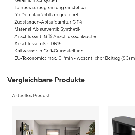
Keramikmischsystem
Temperaturbegrenzung einstellbar
für Durchlauferhitzer geeignet
Zugstangen-Ablaufgarnitur G 1¼
Material Ablaufventil: Synthetik
Anschlussart: G ⅜ Anschlussschläuche
Anschlussgröße: DN15
Kaltwasser in Griff-Grundstellung
EU-Taxonomie: max. 6 l/min - wesentlicher Beitrag (SC) 
Vergleichbare Produkte
Aktuelles Produkt