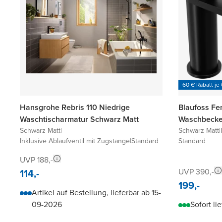
60 € Rabatt je
Hansgrohe Rebris 110 Niedrige
Blaufoss Fe
Waschtischarmatur Schwarz Matt
Waschbecke
Schwarz Matt
|
Schwarz Matt
|
Inklusive Ablaufventil mit Zugstange
|
Standard
Standard
UVP 188,-
114,-
UVP 390,-
199,-
Artikel auf Bestellung, lieferbar ab 15-
09-2026
Sofort li