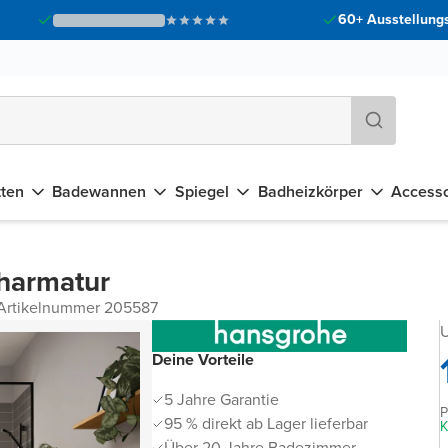
60+ Ausstellungs
tten
Badewannen
Spiegel
Badheizkörper
Accesso
charmatur
Artikelnummer 205587
U
Deine Vorteile
5 Jahre Garantie
P
95 % direkt ab Lager lieferbar
K
Über 20 Jahre Badezimmer-