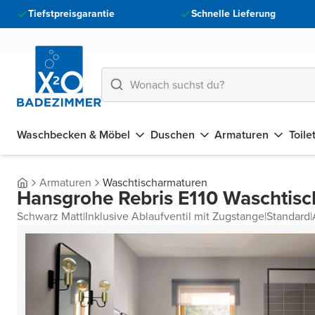
Tiefstpreisgarantie
Schnelle Lieferung
Waschbecken & Möbel
Duschen
Armaturen
Toile
Armaturen
Waschtischarmaturen
Hansgrohe Rebris E110 Waschtis
Schwarz Matt
|
Inklusive Ablaufventil mit Zugstange
|
Standard
|