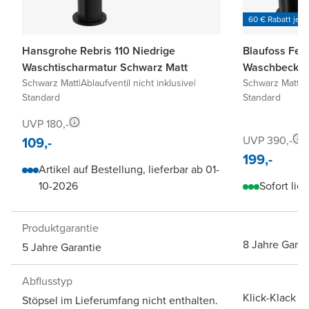
60 € Rabatt je 6
Hansgrohe Rebris 110 Niedrige
Blaufoss Fen
Waschtischarmatur Schwarz Matt
Waschbecken
Schwarz Matt
|
Ablaufventil nicht inklusive
|
Schwarz Matt
|
I
Standard
Standard
UVP 180,-
109,-
UVP 390,-
199,-
Artikel auf Bestellung, lieferbar ab 01-
10-2026
Sofort lief
Produktgarantie
8 Jahre Garan
5 Jahre Garantie
Abflusstyp
Klick-Klack A
Stöpsel im Lieferumfang nicht enthalten.