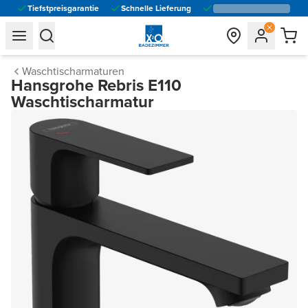
Tiefstpreisgarantie
Schnelle Lieferung
general.navigation.toggle_menu.label
general.navigation.toggle_menu.label
Waschtischarmaturen
Hansgrohe Rebris E110
Waschtischarmatur