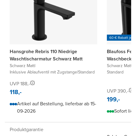
60 € Rabatt je 6
Hansgrohe Rebris 110 Niedrige
Blaufoss Fen
Waschtischarmatur Schwarz Matt
Waschbecken
Schwarz Matt
|
Schwarz Matt
|
I
Inklusive Ablaufventil mit Zugstange
|
Standard
Standard
UVP 188,-
118,-
UVP 390,-
199,-
Artikel auf Bestellung, lieferbar ab 15-
09-2026
Sofort lief
Produktgarantie