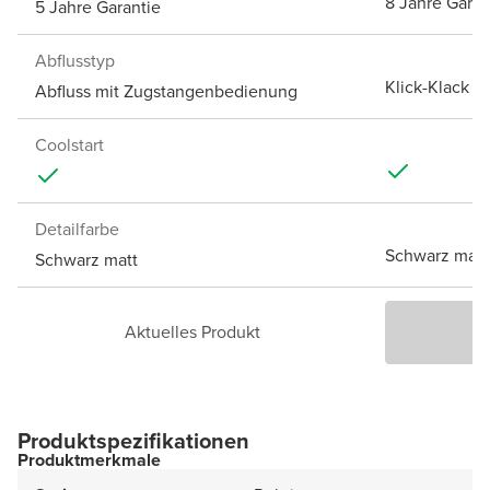
8 Jahre Garan
5 Jahre Garantie
Abflusstyp
Klick-Klack A
Abfluss mit Zugstangenbedienung
Coolstart
Detailfarbe
Schwarz matt
Schwarz matt
Aktuelles Produkt
P
Produktspezifikationen
Produktmerkmale