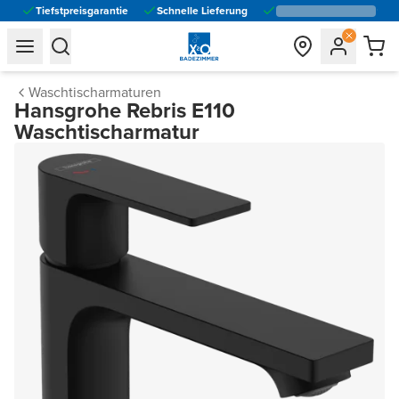
Tiefstpreisgarantie
Schnelle Lieferung
general.navigation.toggle_menu.label
general.navigation.toggle_menu.label
Waschtischarmaturen
Hansgrohe Rebris E110
Waschtischarmatur