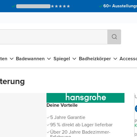
60+ Ausstellungs
tten
Badewannen
Spiegel
Badheizkörper
Accesso
terung
U
Deine Vorteile
5 Jahre Garantie
P
95 % direkt ab Lager lieferbar
K
Über 20 Jahre Badezimmer-
D
Erfahrung