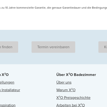
is zu 10 Jahre kommerzielle Garantie, die genaue Garantiedauer und die Bedingung
 finden
Termin vereinbaren
K
n X²O
Über X²O Badezimmer
ellungen
Über uns
 Installateur
Warum X²O
X²O Preisgeschichte
nspiration
Arbeiten bei X²O