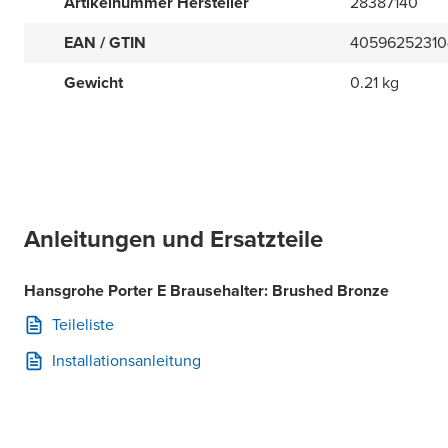
Artikelnummer Hersteller
28387140
EAN / GTIN
40596252310
Gewicht
0.21 kg
Anleitungen und Ersatzteile
Hansgrohe Porter E Brausehalter: Brushed Bronze
Teileliste
Installationsanleitung