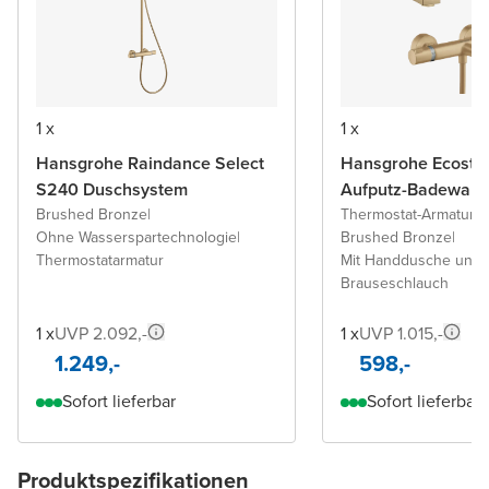
1 x
1 x
Hansgrohe Raindance Select
Hansgrohe Ecostat
S240 Duschsystem
Aufputz-Badewann
Brushed Bronze
|
Thermostat-Armatur
|
Ohne Wasserspartechnologie
|
Brushed Bronze
|
Thermostatarmatur
Mit Handdusche und
Brauseschlauch
1 x
UVP 2.092,-
1 x
UVP 1.015,-
1.249,-
598,-
Sofort lieferbar
Sofort lieferbar
Produktspezifikationen