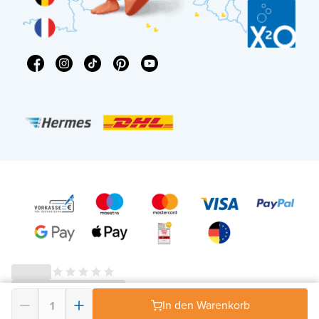
In den Warenkorb
© 2026 - X²O Badezimmer – USt-IdNr: DE343506152 -
AGB Widerrufsrecht
-
Datenschutz
-
Impressum