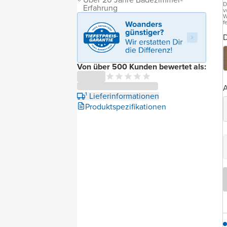
D
Erfahrung
v
W
f
D
Von über 500 Kunden bewertet als:
A
¹ Lieferinformationen
Produktspezifikationen