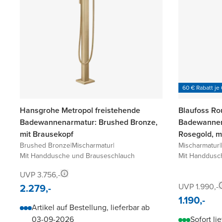
60 € Rabatt je
Hansgrohe Metropol freistehende
Blaufoss Ro
Badewannenarmatur: Brushed Bronze,
Badewannen
mit Brausekopf
Rosegold, m
Brushed Bronze
|
Mischarmatur
|
Mischarmatur
|
Mit Handdusche und Brauseschlauch
Mit Handdusc
UVP 3.756,-
2.279,-
UVP 1.990,-
1.190,-
Artikel auf Bestellung, lieferbar ab
03-09-2026
Sofort li