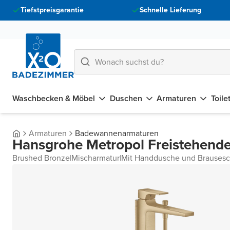
Tiefstpreisgarantie
Schnelle Lieferung
Waschbecken & Möbel
Duschen
Armaturen
Toile
Armaturen
Badewannenarmaturen
Hansgrohe Metropol Freistehende
Brushed Bronze
|
Mischarmatur
|
Mit Handdusche und Brausesc