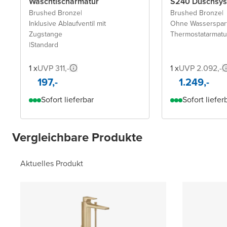
Waschtischarmatur
S240 Duschsy
Brushed Bronze
|
Brushed Bronze
|
Inklusive Ablaufventil mit
Ohne Wasserspar
Zugstange
Thermostatarmatu
|
Standard
1 x
UVP 311,-
1 x
UVP 2.092,-
197,-
1.249,-
Sofort lieferbar
Sofort liefer
Vergleichbare Produkte
Aktuelles Produkt