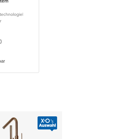
stem
technologie
|
r
bar