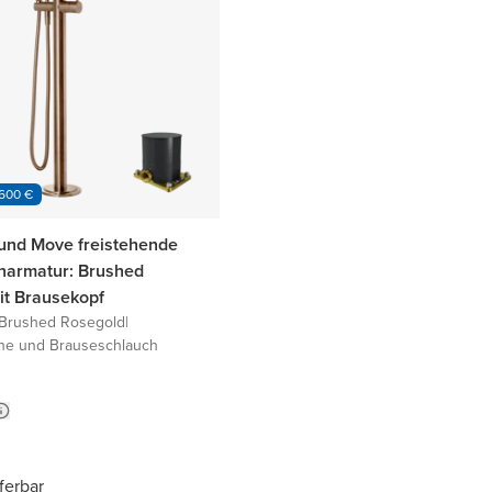
 600 €
und Move freistehende
armatur: Brushed
it Brausekopf
Brushed Rosegold
|
he und Brauseschlauch
eferbar