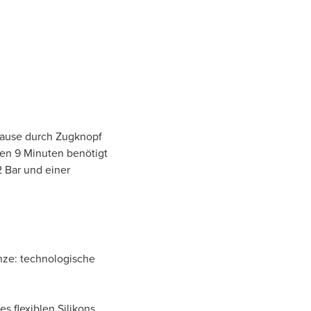
ause durch Zugknopf
en 9 Minuten benötigt
2 Bar und einer
nze: technologische
s flexiblen Silikons