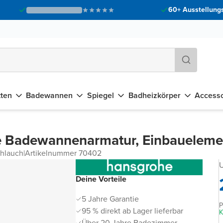
60+ Ausstellungs
tten
Badewannen
Spiegel
Badheizkörper
Accesso
 Badewannenarmatur, Einbauelement
hlauch
|
Artikelnummer 70402
U
Deine Vorteile
5 Jahre Garantie
P
95 % direkt ab Lager lieferbar
K
Über 20 Jahre Badezimmer-