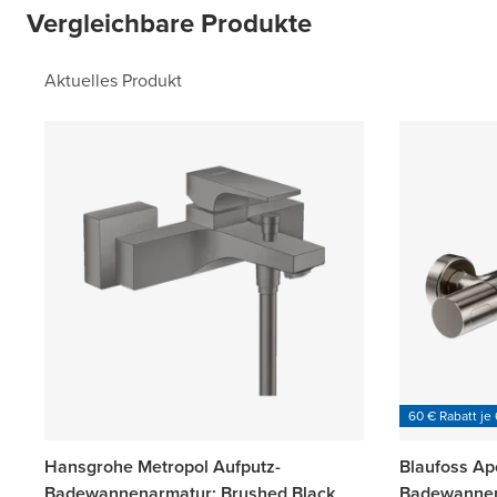
Vergleichbare Produkte
Aktuelles Produkt
60 € Rabatt je
Hansgrohe Metropol Aufputz-
Blaufoss Ap
Badewannenarmatur: Brushed Black
Badewannen