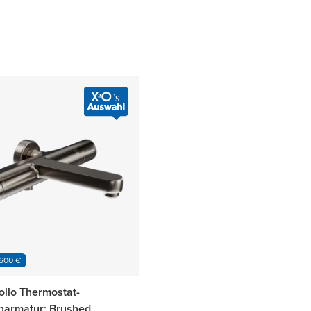
 600 €
ollo Thermostat-
armatur: Brushed