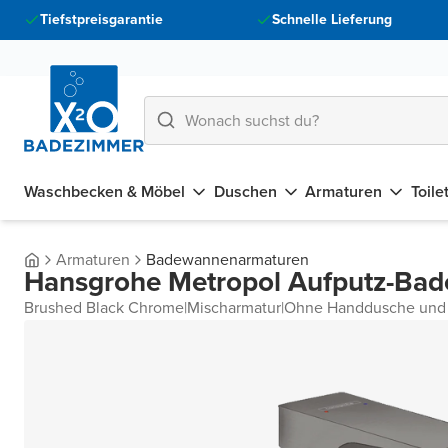
Tiefstpreisgarantie
Schnelle Lieferung
Waschbecken & Möbel
Duschen
Armaturen
Toile
Armaturen
Badewannenarmaturen
Hansgrohe Metropol Aufputz-Ba
Brushed Black Chrome
|
Mischarmatur
|
Ohne Handdusche und 