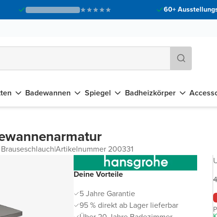
60+ Ausstellungs
tten
Badewannen
Spiegel
Badheizkörper
Accesso
dewannenarmatur
Brauseschlauch
|
Artikelnummer 200331
U
Deine Vorteile
4
5 Jahre Garantie
95 % direkt ab Lager lieferbar
P
Über 20 Jahre Badezimmer-
K