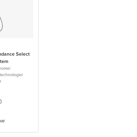
ndance Select
stem
hrome
|
technologie
|
r
bar