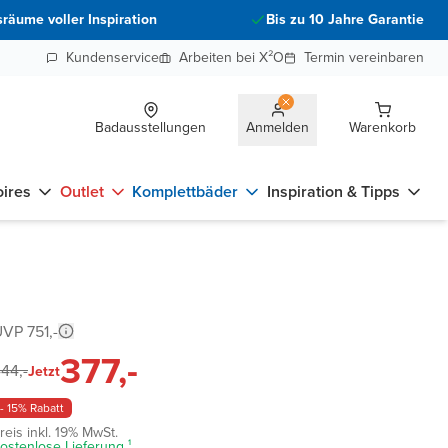
räume voller Inspiration
Bis zu 10 Jahre Garantie
Kundenservice
Arbeiten bei X²O
Termin vereinbaren
Badausstellungen
Anmelden
Warenkorb
ires
Outlet
Komplettbäder
Inspiration & Tipps
VP 751,-
377,-
44,-
Jetzt
- 15% Rabatt
reis inkl. 19% MwSt.
ostenlose Lieferung ¹