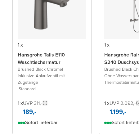
1 x
1 x
Hansgrohe Talis E110
Hansgrohe Rai
Waschtischarmatur
S240 Duschsy
Brushed Black Chrome
|
Brushed Black C
Inklusive Ablaufventil mit
Ohne Wasserspar
Zugstange
Thermostatarmatu
|
Standard
1 x
UVP 311,-
1 x
UVP 2.092,-
189,-
1.199,-
Sofort lieferbar
Sofort liefer