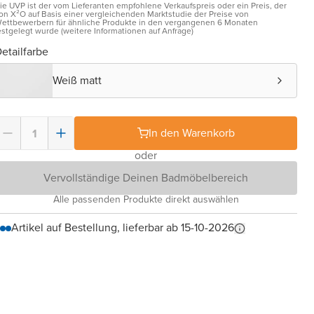
ie UVP ist der vom Lieferanten empfohlene Verkaufspreis oder ein Preis, der
on X²O auf Basis einer vergleichenden Marktstudie der Preise von
ettbewerbern für ähnliche Produkte in den vergangenen 6 Monaten
estgelegt wurde (weitere Informationen auf Anfrage)
etailfarbe
Weiß matt
In den Warenkorb
oder
Vervollständige Deinen Badmöbelbereich
Alle passenden Produkte direkt auswählen
Artikel auf Bestellung, lieferbar ab 15-10-2026