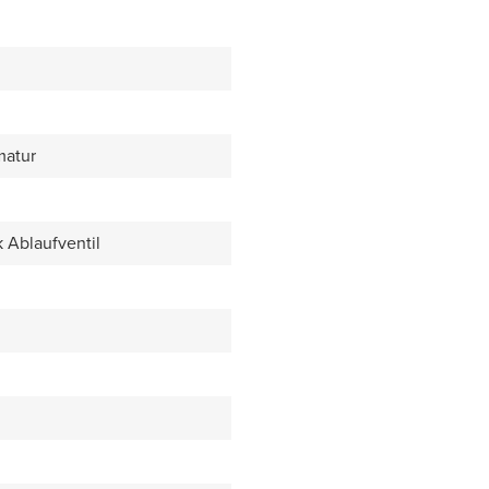
matur
k Ablaufventil