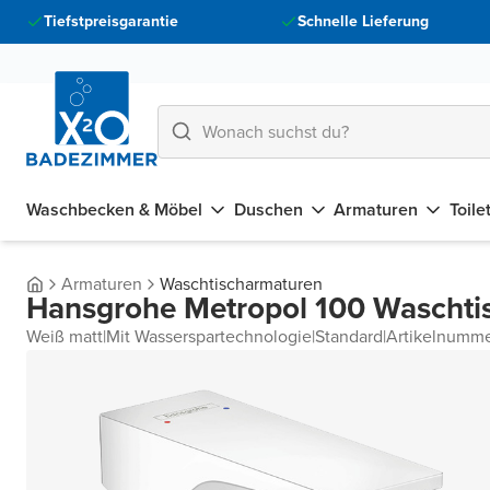
Tiefstpreisgarantie
Schnelle Lieferung
Waschbecken & Möbel
Duschen
Armaturen
Toile
Armaturen
Waschtischarmaturen
Hansgrohe Metropol 100 Waschti
Weiß matt
|
Mit Wasserspartechnologie
|
Standard
|
Artikelnumm