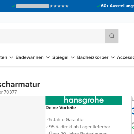
60+ Ausstellungs
tten
Badewannen
Spiegel
Badheizkörper
Accesso
scharmatur
er 70377
U
Deine Vorteile
5 Jahre Garantie
P
95 % direkt ab Lager lieferbar
K
Über 20 Jahre Badezimmer-