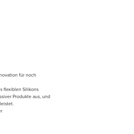
novation für noch
 flexiblen Silikons
siver Produkte aus, und
eistet.
er