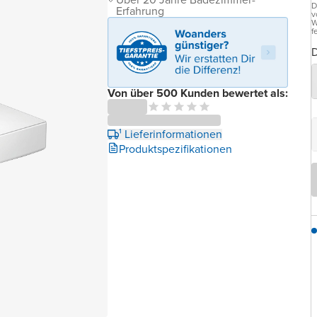
D
Erfahrung
v
W
f
D
Von über 500 Kunden bewertet als:
¹ Lieferinformationen
Produktspezifikationen