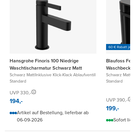
60 € Rabatt je 6
Hansgrohe Finoris 100 Niedrige
Blaufoss Fen
Waschtischarmatur Schwarz Matt
Waschbecken
Schwarz Matt
|
Inklusive Klick-Klack Ablaufventil
|
Schwarz Matt
|
I
Standard
Standard
UVP 330,-
194,-
UVP 390,-
199,-
Artikel auf Bestellung, lieferbar ab
06-09-2026
Sofort lief