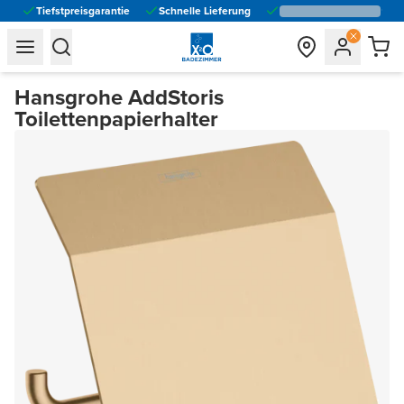
Tiefstpreisgarantie
Schnelle Lieferung
general.navigation.toggle_menu.label
general.navigation.toggle_menu.label
Hansgrohe AddStoris
Toilettenpapierhalter