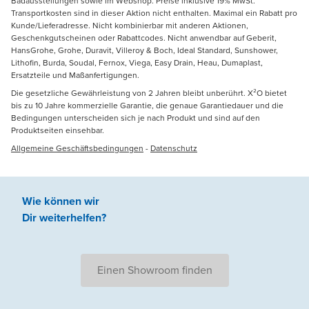
Badausstellungen sowie im Webshop. Preise inklusive 19% MwSt.
Transportkosten sind in dieser Aktion nicht enthalten. Maximal ein Rabatt pro
Kunde/Lieferadresse. Nicht kombinierbar mit anderen Aktionen,
Geschenkgutscheinen oder Rabattcodes. Nicht anwendbar auf Geberit,
HansGrohe, Grohe, Duravit, Villeroy & Boch, Ideal Standard, Sunshower,
Lithofin, Burda, Soudal, Fernox, Viega, Easy Drain, Heau, Dumaplast,
Ersatzteile und Maßanfertigungen.
Die gesetzliche Gewährleistung von 2 Jahren bleibt unberührt. X²O bietet
bis zu 10 Jahre kommerzielle Garantie, die genaue Garantiedauer und die
Bedingungen unterscheiden sich je nach Produkt und sind auf den
Produktseiten einsehbar.
Allgemeine Geschäftsbedingungen
-
Datenschutz
Wie können wir
Dir weiterhelfen
?
Einen Showroom finden